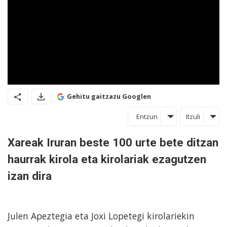
Gehitu gaitzazu Googlen
Entzun
Itzuli
Xareak Iruran beste 100 urte bete ditzan
haurrak kirola eta kirolariak ezagutzen
izan dira
Julen Apeztegia eta Joxi Lopetegi kirolariekin