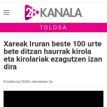
TOLOSA
Xareak Iruran beste 100 urte
bete ditzan haurrak kirola
eta kirolariak ezagutzen izan
dira
Erredakzioa
2019ko abenduaren 5a