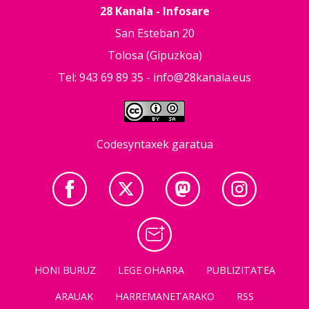
28 Kanala - Infosare
San Esteban 20
Tolosa (Gipuzkoa)
Tel: 943 69 89 35 -
info@28kanala.eus
Codesyntaxek garatua
HONI BURUZ
LEGE OHARRA
PUBLIZITATEA
ARAUAK
HARREMANETARAKO
RSS