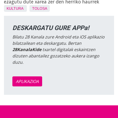
ezagutu dute xarea zer den herriko haurrek
KULTURA
TOLOSA
DESKARGATU GURE APPa!
Bilatu 28 Kanala zure Android eta iOS aplikazio
bilatzailean eta deskargatu. Bertan
28KanalaKide
txartel digitalak eskaintzen
dizuten abantailez gozatzeko aukera izango
duzu.
APLIKAZIOA