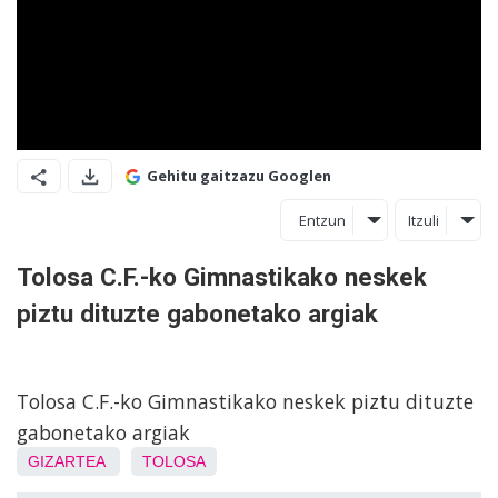
Gehitu gaitzazu Googlen
Entzun
Itzuli
Tolosa C.F.-ko Gimnastikako neskek
piztu dituzte gabonetako argiak
Tolosa C.F.-ko Gimnastikako neskek piztu dituzte
gabonetako argiak
GIZARTEA
TOLOSA