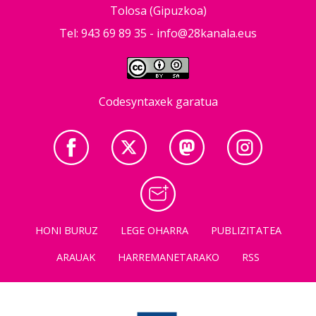
Tolosa (Gipuzkoa)
Tel: 943 69 89 35 -
info@28kanala.eus
Codesyntaxek garatua
HONI BURUZ
LEGE OHARRA
PUBLIZITATEA
ARAUAK
HARREMANETARAKO
RSS