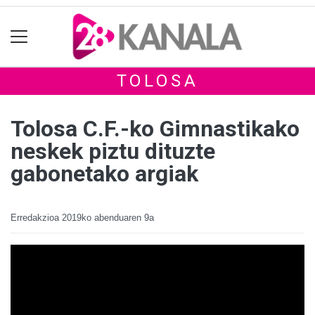
TOLOSA
Tolosa C.F.-ko Gimnastikako
neskek piztu dituzte
gabonetako argiak
Erredakzioa
2019ko abenduaren 9a