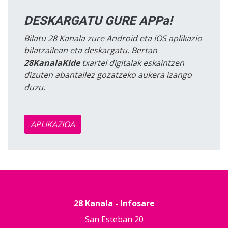
DESKARGATU GURE APPa!
Bilatu 28 Kanala zure Android eta iOS aplikazio
bilatzailean eta deskargatu. Bertan
28KanalaKide
txartel digitalak eskaintzen
dizuten abantailez gozatzeko aukera izango
duzu.
APLIKAZIOA
28 Kanala - Infosare
San Esteban 20