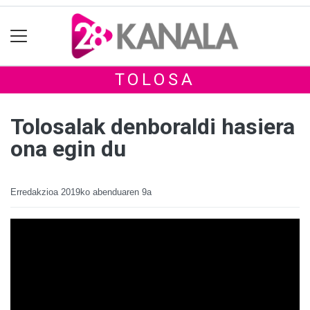
TOLOSA
Tolosalak denboraldi hasiera
ona egin du
Erredakzioa
2019ko abenduaren 9a