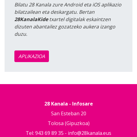
Bilatu 28 Kanala zure Android eta iOS aplikazio
bilatzailean eta deskargatu. Bertan
28KanalaKide
txartel digitalak eskaintzen
dizuten abantailez gozatzeko aukera izango
duzu.
APLIKAZIOA
28 Kanala - Infosare
San Esteban 20
Tolosa (Gipuzkoa)
Tel: 943 69 89 35 -
info@28kanala.eus