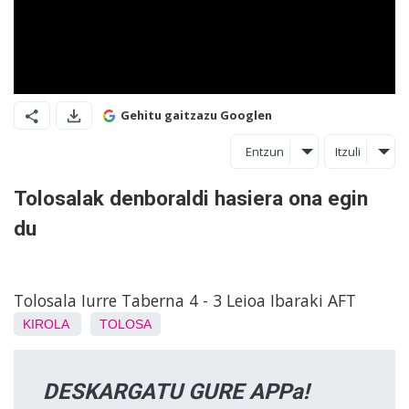
Gehitu gaitzazu Googlen
Entzun
Itzuli
Tolosalak denboraldi hasiera ona egin
du
Tolosala Iurre Taberna 4 - 3 Leioa Ibaraki AFT
KIROLA
TOLOSA
DESKARGATU GURE APPa!