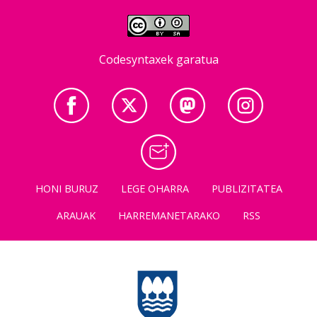
Codesyntaxek garatua
HONI BURUZ
LEGE OHARRA
PUBLIZITATEA
ARAUAK
HARREMANETARAKO
RSS