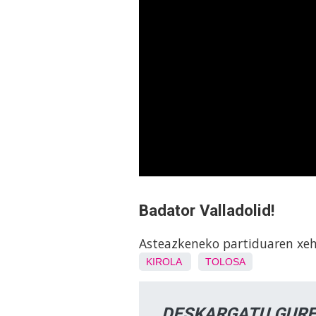
Badator Valladolid!
Asteazkeneko partiduaren xeh
KIROLA
TOLOSA
DESKARGATU GURE