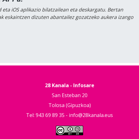
 eta iOS aplikazio bilatzailean eta deskargatu. Bertan
lak eskaintzen dizuten abantailez gozatzeko aukera izango
28 Kanala - Infosare
San Esteban 20
Tolosa (Gipuzkoa)
Tel: 943 69 89 35 -
info@28kanala.eus