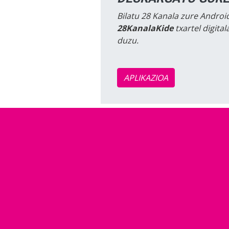
Bilatu 28 Kanala zure Android
28KanalaKide
txartel digita
duzu.
APLIKAZIOA