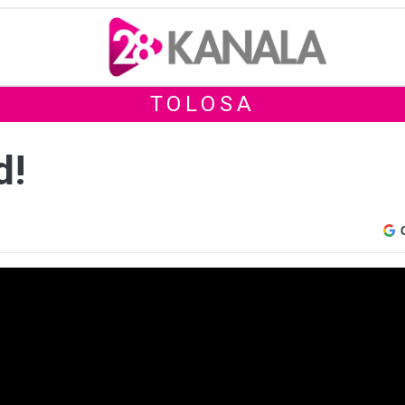
TOLOSA
d!