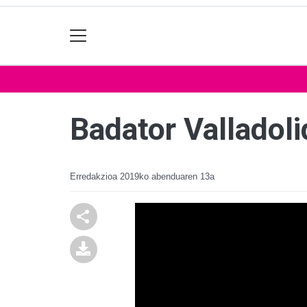
Badator Valladoli
Erredakzioa
2019ko abenduaren 13a