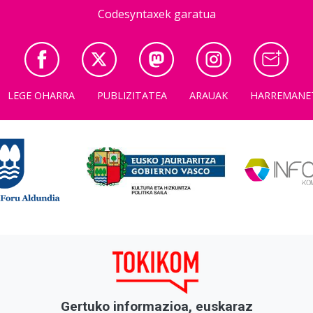
Codesyntaxek garatua
LEGE OHARRA
PUBLIZITATEA
ARAUAK
HARREMANE
Gertuko informazioa, euskaraz