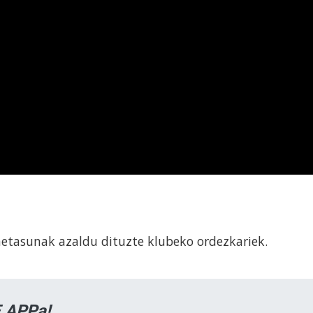
etasunak azaldu dituzte klubeko ordezkariek.
 APPa!