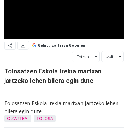
Gehitu gaitzazu Googlen
Entzun
Itzuli
Tolosatzen Eskola Irekia martxan
jartzeko lehen bilera egin dute
Tolosatzen Eskola Irekia martxan jartzeko lehen
bilera egin dute
GIZARTEA
TOLOSA