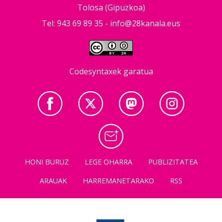
Tolosa (Gipuzkoa)
Tel: 943 69 89 35 -
info@28kanala.eus
Codesyntaxek garatua
HONI BURUZ
LEGE OHARRA
PUBLIZITATEA
ARAUAK
HARREMANETARAKO
RSS