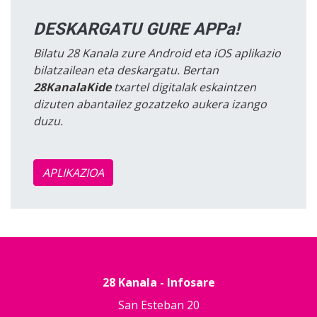
DESKARGATU GURE APPa!
Bilatu 28 Kanala zure Android eta iOS aplikazio
bilatzailean eta deskargatu. Bertan
28KanalaKide
txartel digitalak eskaintzen
dizuten abantailez gozatzeko aukera izango
duzu.
APLIKAZIOA
28 Kanala - Infosare
San Esteban 20