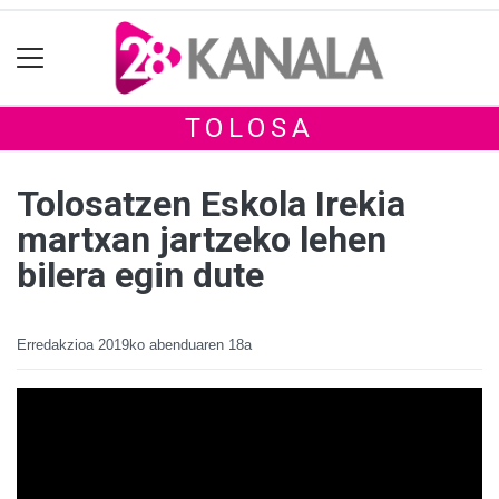
TOLOSA
Tolosatzen Eskola Irekia
martxan jartzeko lehen
bilera egin dute
Erredakzioa
2019ko abenduaren 18a