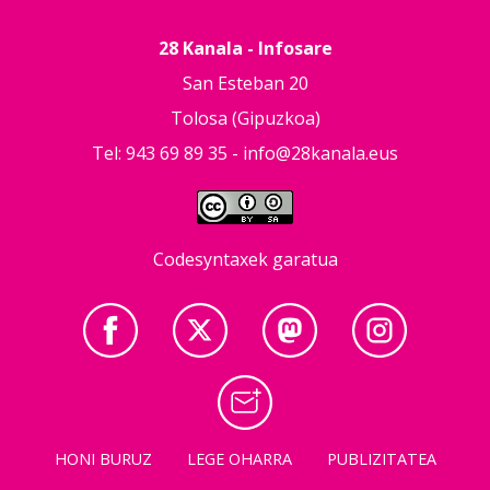
28 Kanala - Infosare
San Esteban 20
Tolosa (Gipuzkoa)
Tel: 943 69 89 35 -
info@28kanala.eus
Codesyntaxek garatua
HONI BURUZ
LEGE OHARRA
PUBLIZITATEA