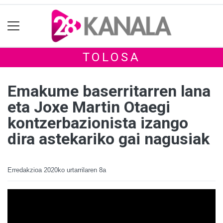
TOLOSA
Emakume baserritarren lana
eta Joxe Martin Otaegi
kontzerbazionista izango
dira astekariko gai nagusiak
Erredakzioa
2020ko urtarrilaren 8a