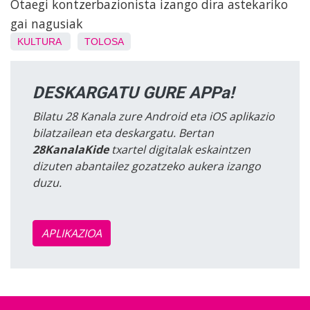
Otaegi kontzerbazionista izango dira astekariko
gai nagusiak
KULTURA
TOLOSA
DESKARGATU GURE APPa!
Bilatu 28 Kanala zure Android eta iOS aplikazio
bilatzailean eta deskargatu. Bertan
28KanalaKide
txartel digitalak eskaintzen
dizuten abantailez gozatzeko aukera izango
duzu.
APLIKAZIOA