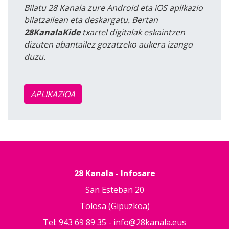
Bilatu 28 Kanala zure Android eta iOS aplikazio
bilatzailean eta deskargatu. Bertan
28KanalaKide
txartel digitalak eskaintzen
dizuten abantailez gozatzeko aukera izango
duzu.
APLIKAZIOA
28 Kanala - Infosare
San Esteban 20
Tolosa (Gipuzkoa)
Tel: 943 69 89 35 -
info@28kanala.eus