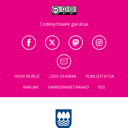
Codesyntaxek garatua
HONI BURUZ
LEGE OHARRA
PUBLIZITATEA
ARAUAK
HARREMANETARAKO
RSS