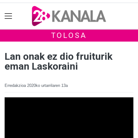
TOLOSA
Lan onak ez dio fruiturik
eman Laskoraini
Erredakzioa
2020ko urtarrilaren 13a