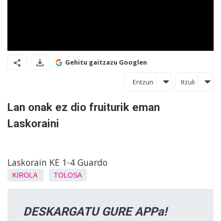
Gehitu gaitzazu Googlen
Entzun
Itzuli
Lan onak ez dio fruiturik eman
Laskoraini
Laskorain KE 1-4 Guardo
KIROLA
TOLOSA
DESKARGATU GURE APPa!