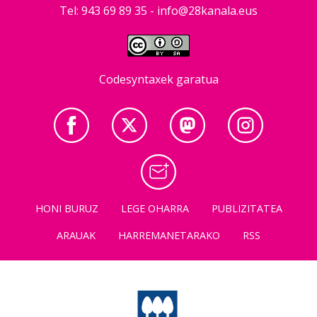
Tel: 943 69 89 35 -
info@28kanala.eus
Codesyntaxek garatua
HONI BURUZ
LEGE OHARRA
PUBLIZITATEA
ARAUAK
HARREMANETARAKO
RSS