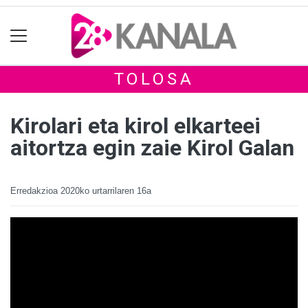
TOLOSA
Kirolari eta kirol elkarteei
aitortza egin zaie Kirol Galan
Erredakzioa
2020ko urtarrilaren 16a