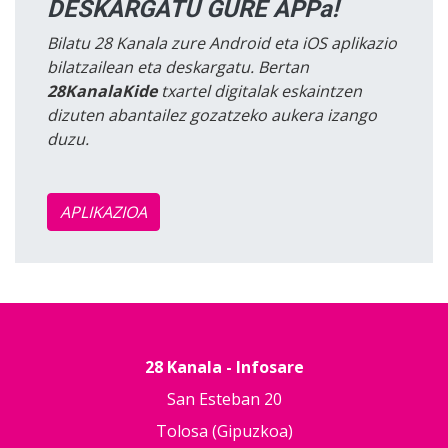
DESKARGATU GURE APPa!
Bilatu 28 Kanala zure Android eta iOS aplikazio
bilatzailean eta deskargatu. Bertan
28KanalaKide
txartel digitalak eskaintzen
dizuten abantailez gozatzeko aukera izango
duzu.
APLIKAZIOA
28 Kanala - Infosare
San Esteban 20
Tolosa (Gipuzkoa)