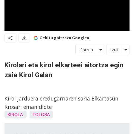
Gehitu gaitzazu Googlen
Entzun
Itzuli
Kirolari eta kirol elkarteei aitortza egin
zaie Kirol Galan
Kirol jarduera eredugarriaren saria Elkartasun
Krosari eman diote
KIROLA
TOLOSA