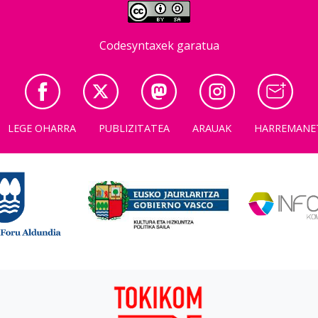
Codesyntaxek garatua
LEGE OHARRA
PUBLIZITATEA
ARAUAK
HARREMANE