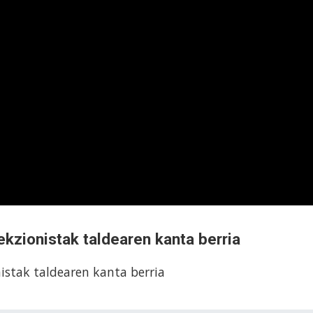
lekzionistak taldearen kanta berria
nistak taldearen kanta berria