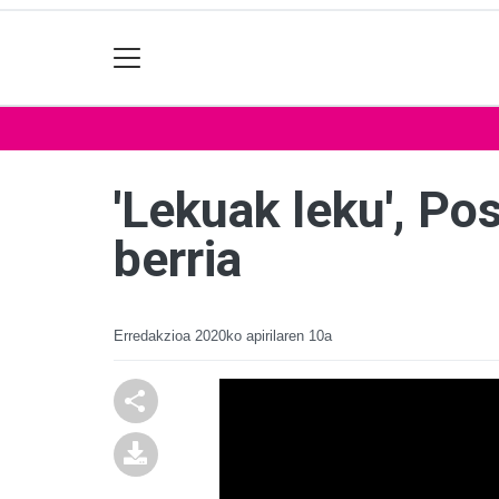
'Lekuak leku', Po
berria
Erredakzioa
2020ko apirilaren 10a