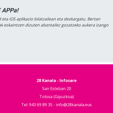
 APPa!
 eta iOS aplikazio bilatzailean eta deskargatu. Bertan
lak eskaintzen dizuten abantailez gozatzeko aukera izango
28 Kanala - Infosare
San Esteban 20
Tolosa (Gipuzkoa)
Tel: 943 69 89 35 -
info@28kanala.eus