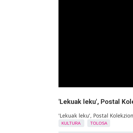
'Lekuak leku', Postal Ko
'Lekuak leku', Postal Kolekzio
KULTURA
TOLOSA