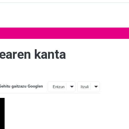
dearen kanta
Gehitu gaitzazu Googlen
Entzun
Itzuli