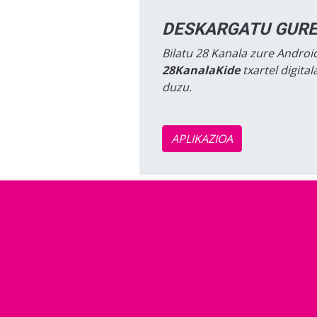
DESKARGATU GURE
Bilatu 28 Kanala zure Android
28KanalaKide
txartel digita
duzu.
APLIKAZIOA