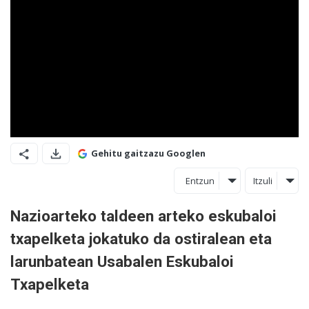
Gehitu gaitzazu Googlen
Entzun
Itzuli
Nazioarteko taldeen arteko eskubaloi
txapelketa jokatuko da ostiralean eta
larunbatean Usabalen Eskubaloi
Txapelketa