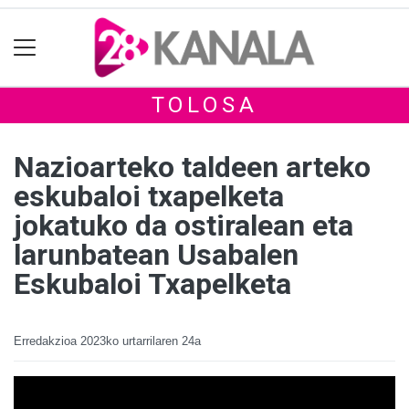
TOLOSA
Nazioarteko taldeen arteko
eskubaloi txapelketa
jokatuko da ostiralean eta
larunbatean Usabalen
Eskubaloi Txapelketa
Erredakzioa
2023ko urtarrilaren 24a