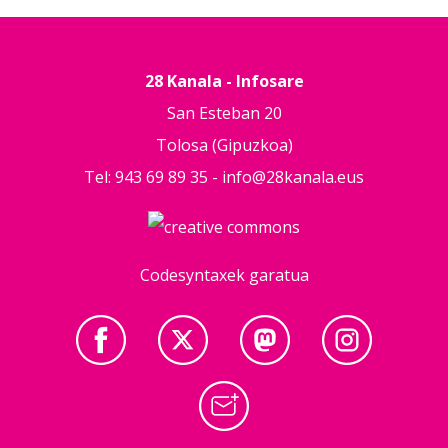
28 Kanala - Infosare
San Esteban 20
Tolosa (Gipuzkoa)
Tel: 943 69 89 35 -
info@28kanala.eus
Codesyntaxek garatua