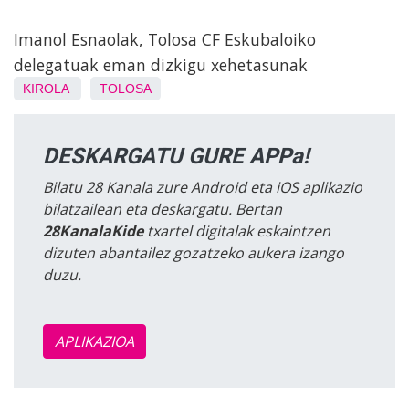
Imanol Esnaolak, Tolosa CF Eskubaloiko
delegatuak eman dizkigu xehetasunak
KIROLA
TOLOSA
DESKARGATU GURE APPa!
Bilatu 28 Kanala zure Android eta iOS aplikazio
bilatzailean eta deskargatu. Bertan
28KanalaKide
txartel digitalak eskaintzen
dizuten abantailez gozatzeko aukera izango
duzu.
APLIKAZIOA