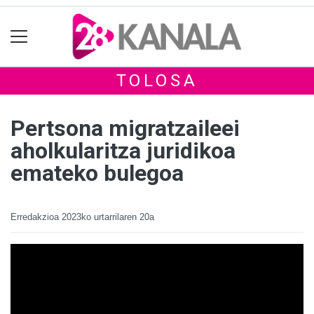
TOLOSA
Pertsona migratzaileei
aholkularitza juridikoa
emateko bulegoa
Erredakzioa
2023ko urtarrilaren 20a