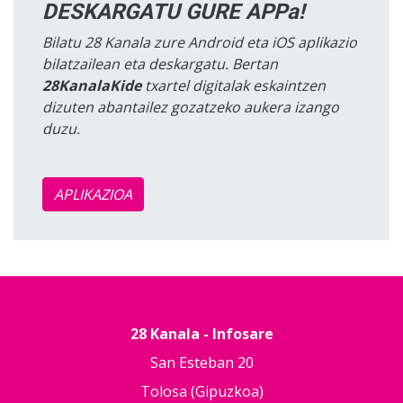
DESKARGATU GURE APPa!
Bilatu 28 Kanala zure Android eta iOS aplikazio
bilatzailean eta deskargatu. Bertan
28KanalaKide
txartel digitalak eskaintzen
dizuten abantailez gozatzeko aukera izango
duzu.
APLIKAZIOA
28 Kanala - Infosare
San Esteban 20
Tolosa (Gipuzkoa)