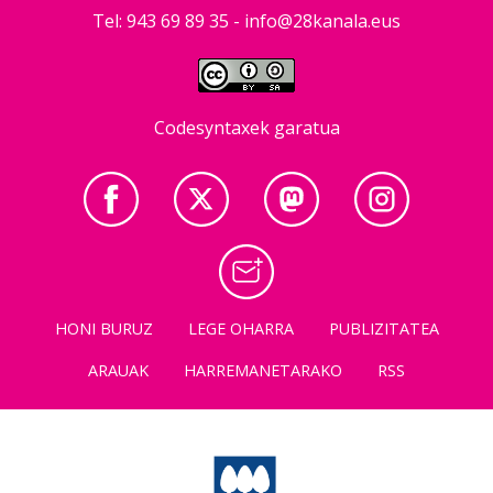
Tel: 943 69 89 35 -
info@28kanala.eus
Codesyntaxek garatua
HONI BURUZ
LEGE OHARRA
PUBLIZITATEA
ARAUAK
HARREMANETARAKO
RSS