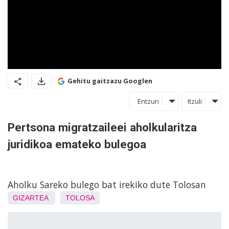
Gehitu gaitzazu Googlen
Entzun
Itzuli
Pertsona migratzaileei aholkularitza
juridikoa emateko bulegoa
Aholku Sareko bulego bat irekiko dute Tolosan
GIZARTEA
TOLOSA