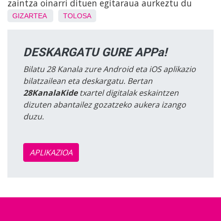
zaintza oinarri dituen egitaraua aurkeztu du
GIZARTEA
TOLOSA
DESKARGATU GURE APPa!
Bilatu 28 Kanala zure Android eta iOS aplikazio
bilatzailean eta deskargatu. Bertan
28KanalaKide
txartel digitalak eskaintzen
dizuten abantailez gozatzeko aukera izango
duzu.
APLIKAZIOA