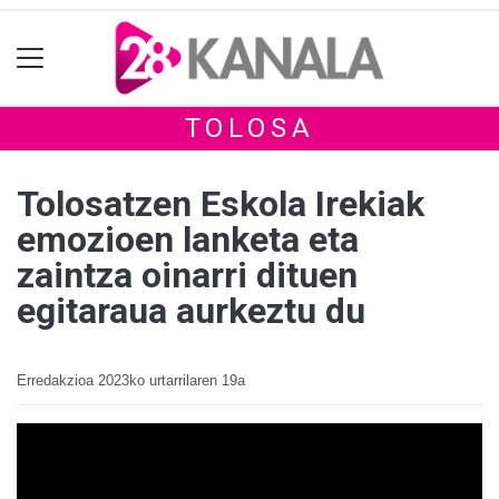
TOLOSA
Tolosatzen Eskola Irekiak
emozioen lanketa eta
zaintza oinarri dituen
egitaraua aurkeztu du
Erredakzioa
2023ko urtarrilaren 19a