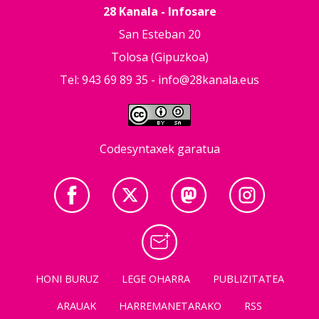
28 Kanala - Infosare
San Esteban 20
Tolosa (Gipuzkoa)
Tel: 943 69 89 35 -
info@28kanala.eus
Codesyntaxek garatua
HONI BURUZ
LEGE OHARRA
PUBLIZITATEA
ARAUAK
HARREMANETARAKO
RSS