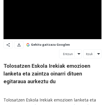
Gehitu gaitzazu Googlen
Entzun
Itzuli
Tolosatzen Eskola Irekiak emozioen
lanketa eta zaintza oinarri dituen
egitaraua aurkeztu du
Tolosatzen Eskola Irekiak emozioen lanketa eta