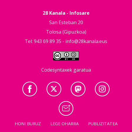
28 Kanala - Infosare
San Esteban 20
Tolosa (Gipuzkoa)
Tel: 943 69 89 35 -
info@28kanala.eus
Codesyntaxek garatua
HONI BURUZ
LEGE OHARRA
PUBLIZITATEA