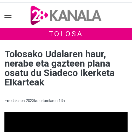
TOLOSA
Tolosako Udalaren haur,
nerabe eta gazteen plana
osatu du Siadeco Ikerketa
Elkarteak
Erredakzioa
2023ko urtarrilaren 13a