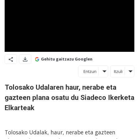
Gehitu gaitzazu Googlen
Entzun
Itzuli
Tolosako Udalaren haur, nerabe eta
gazteen plana osatu du Siadeco Ikerketa
Elkarteak
Tolosako Udalak, haur, nerabe eta gazteen