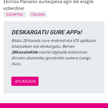
Ekintza Planaren aurkezpena egin die eragile
ezberdinei
GIZARTEA
TOLOSA
DESKARGATU GURE APPa!
Bilatu 28 Kanala zure Android eta iOS aplikazio
bilatzailean eta deskargatu. Bertan
28KanalaKide
txartel digitalak eskaintzen
dizuten abantailez gozatzeko aukera izango
duzu.
APLIKAZIOA