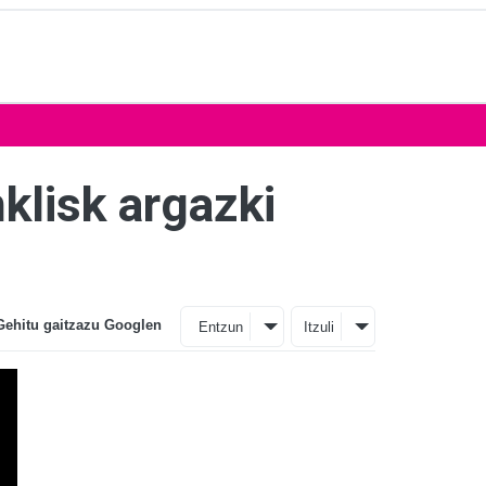
nklisk argazki
Gehitu gaitzazu Googlen
Entzun
Itzuli