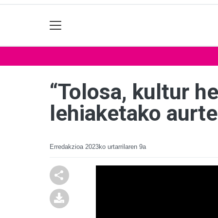
“Tolosa, kultur h
lehiaketako aurt
Erredakzioa
2023ko urtarrilaren 9a