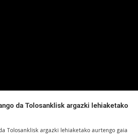
izango da Tolosanklisk argazki lehiaketako
 da Tolosanklisk argazki lehiaketako aurtengo gaia