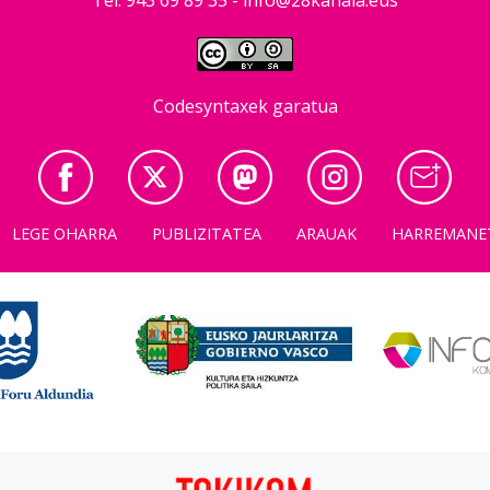
Codesyntaxek garatua
LEGE OHARRA
PUBLIZITATEA
ARAUAK
HARREMANE