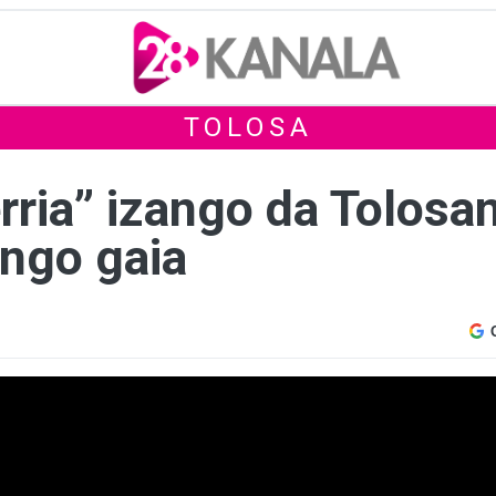
TOLOSA
erria” izango da Tolosa
engo gaia