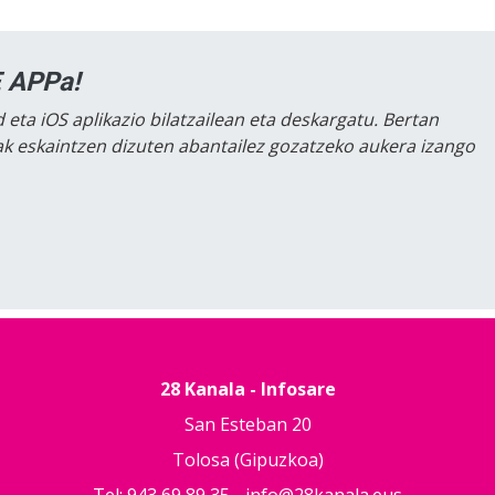
 APPa!
 eta iOS aplikazio bilatzailean eta deskargatu. Bertan
lak eskaintzen dizuten abantailez gozatzeko aukera izango
28 Kanala - Infosare
San Esteban 20
Tolosa (Gipuzkoa)
Tel: 943 69 89 35 -
info@28kanala.eus