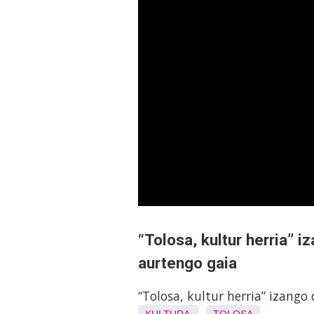
“Tolosa, kultur herria” 
aurtengo gaia
“Tolosa, kultur herria” izango