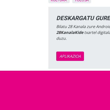
KULTURA
TOLOSA
DESKARGATU GURE
Bilatu 28 Kanala zure Android
28KanalaKide
txartel digita
duzu.
APLIKAZIOA