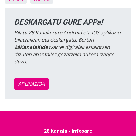
DESKARGATU GURE APPa!
Bilatu 28 Kanala zure Android eta iOS aplikazio
bilatzailean eta deskargatu. Bertan
28KanalaKide
txartel digitalak eskaintzen
dizuten abantailez gozatzeko aukera izango
duzu.
APLIKAZIOA
28 Kanala - Infosare