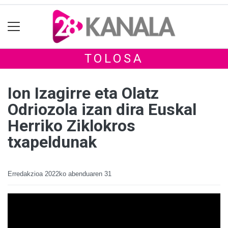
TOLOSA
Ion Izagirre eta Olatz
Odriozola izan dira Euskal
Herriko Ziklokros
txapeldunak
Erredakzioa
2022ko abenduaren 31