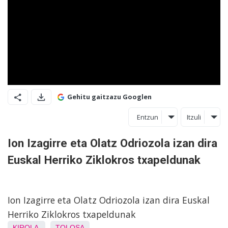
Gehitu gaitzazu Googlen
Entzun
Itzuli
Ion Izagirre eta Olatz Odriozola izan dira
Euskal Herriko Ziklokros txapeldunak
Ion Izagirre eta Olatz Odriozola izan dira Euskal
Herriko Ziklokros txapeldunak
KIROLA
TOLOSA