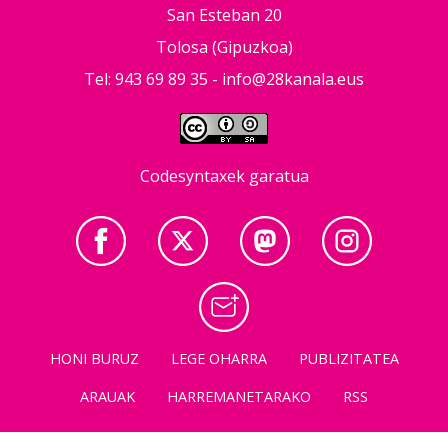
San Esteban 20
Tolosa (Gipuzkoa)
Tel: 943 69 89 35 -
info@28kanala.eus
Codesyntaxek garatua
HONI BURUZ
LEGE OHARRA
PUBLIZITATEA
ARAUAK
HARREMANETARAKO
RSS