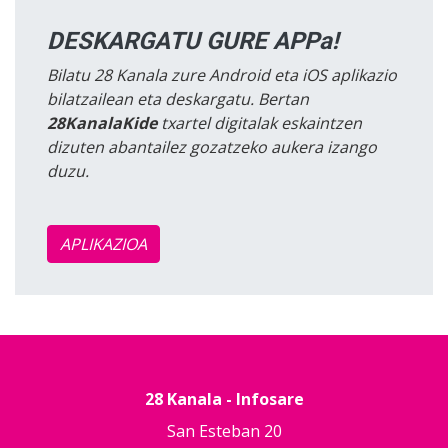
DESKARGATU GURE APPa!
Bilatu 28 Kanala zure Android eta iOS aplikazio
bilatzailean eta deskargatu. Bertan
28KanalaKide
txartel digitalak eskaintzen
dizuten abantailez gozatzeko aukera izango
duzu.
APLIKAZIOA
28 Kanala - Infosare
San Esteban 20