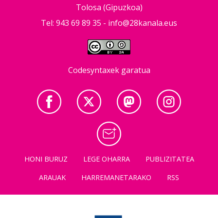
Tolosa (Gipuzkoa)
Tel: 943 69 89 35 -
info@28kanala.eus
Codesyntaxek garatua
HONI BURUZ
LEGE OHARRA
PUBLIZITATEA
ARAUAK
HARREMANETARAKO
RSS