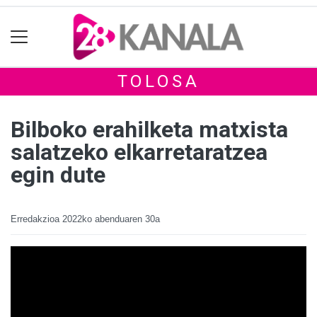
TOLOSA
Bilboko erahilketa matxista
salatzeko elkarretaratzea
egin dute
Erredakzioa
2022ko abenduaren 30a