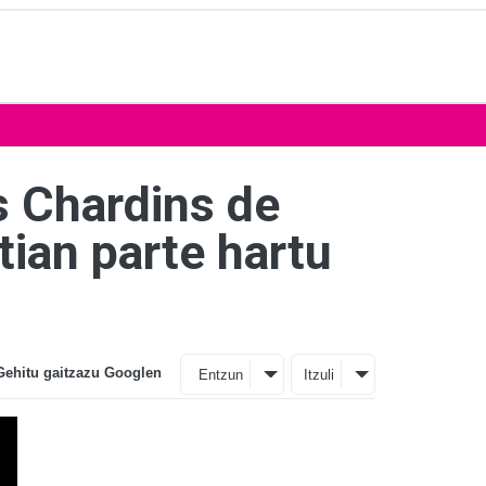
s Chardins de
tian parte hartu
Gehitu gaitzazu Googlen
Entzun
Itzuli