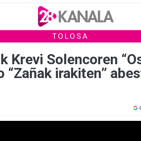
TOLOSA
 Krevi Solencoren “O
 “Zañak irakiten” abes