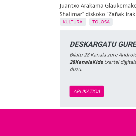
Juantxo Arakama Glaukomako a
Shalimar” diskoko “Zañak irak
KULTURA
TOLOSA
DESKARGATU GURE
Bilatu 28 Kanala zure Android
28KanalaKide
txartel digita
duzu.
APLIKAZIOA