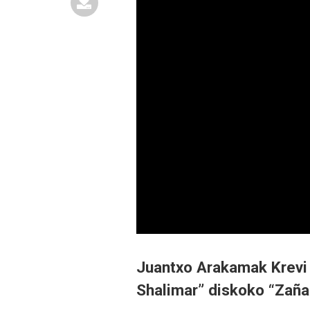
Juantxo Arakamak Krevi
Shalimar” diskoko “Zañak