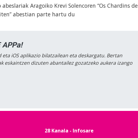
beslariak Aragoiko Krevi Solencoren “Os Chardins de
iten” abestian parte hartu du
 APPa!
 eta iOS aplikazio bilatzailean eta deskargatu. Bertan
lak eskaintzen dizuten abantailez gozatzeko aukera izango
28 Kanala - Infosare