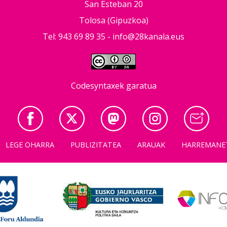
San Esteban 20
Tolosa (Gipuzkoa)
Tel: 943 69 89 35 -
info@28kanala.eus
Codesyntaxek garatua
LEGE OHARRA
PUBLIZITATEA
ARAUAK
HARREMANE