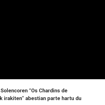
 Solencoren “Os Chardins de
 irakiten” abestian parte hartu du