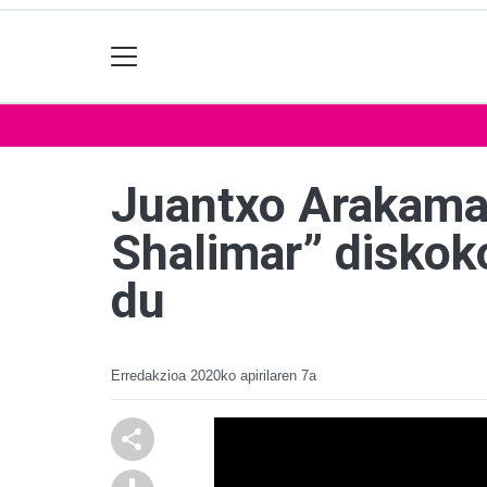
Juantxo Arakamak
Shalimar” diskoko
du
Erredakzioa
2020ko apirilaren 7a