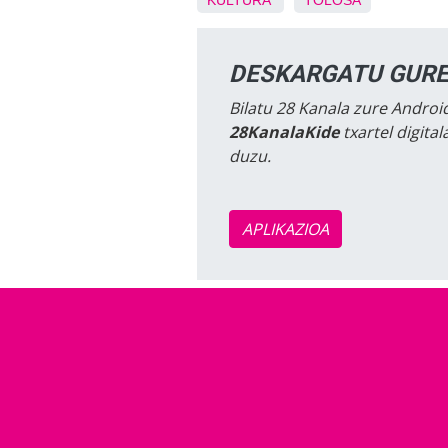
KULTURA
TOLOSA
DESKARGATU GURE
Bilatu 28 Kanala zure Android
28KanalaKide
txartel digita
duzu.
APLIKAZIOA