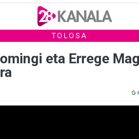
TOLOSA
Domingi eta Errege Ma
ira