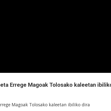
 eta Errege Magoak Tolosako kaleetan ibilik
rrege Magoak Tolosako kaleetan ibiliko dira