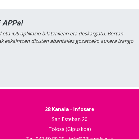
 APPa!
 eta iOS aplikazio bilatzailean eta deskargatu. Bertan
lak eskaintzen dizuten abantailez gozatzeko aukera izango
28 Kanala - Infosare
San Esteban 20
Tolosa (Gipuzkoa)
Tel: 943 69 89 35 -
info@28kanala.eus