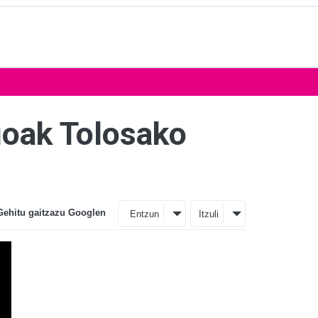
goak Tolosako
Gehitu gaitzazu Googlen
Entzun
Itzuli