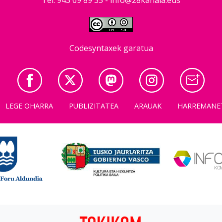
Codesyntaxek garatua
LEGE OHARRA
PUBLIZITATEA
ARAUAK
HARREMANE