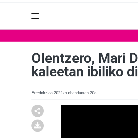
Olentzero, Mari 
kaleetan ibiliko d
Erredakzioa
2022ko abenduaren 20a