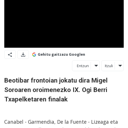
Gehitu gaitzazu Googlen
Entzun
Itzuli
Beotibar frontoian jokatu dira Migel
Soroaren oroimenezko IX. Ogi Berri
Txapelketaren finalak
Canabel - Garmendia, De la Fuente - Lizeaga eta