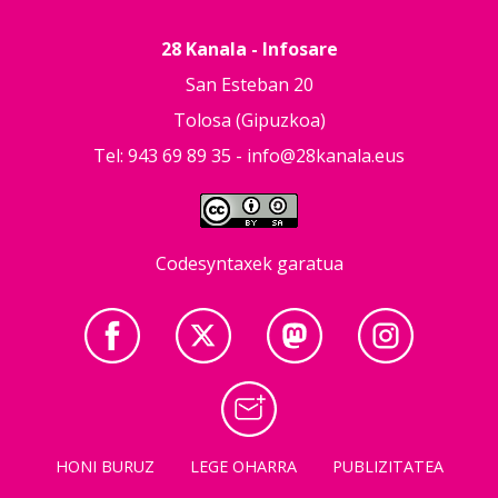
28 Kanala - Infosare
San Esteban 20
Tolosa (Gipuzkoa)
Tel: 943 69 89 35 -
info@28kanala.eus
Codesyntaxek garatua
HONI BURUZ
LEGE OHARRA
PUBLIZITATEA