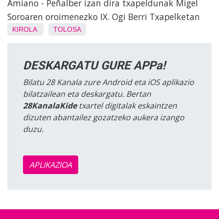
Amiano - Peñalber izan dira txapeldunak Migel
Soroaren oroimenezko IX. Ogi Berri Txapelketan
KIROLA
TOLOSA
DESKARGATU GURE APPa!
Bilatu 28 Kanala zure Android eta iOS aplikazio
bilatzailean eta deskargatu. Bertan
28KanalaKide
txartel digitalak eskaintzen
dizuten abantailez gozatzeko aukera izango
duzu.
APLIKAZIOA