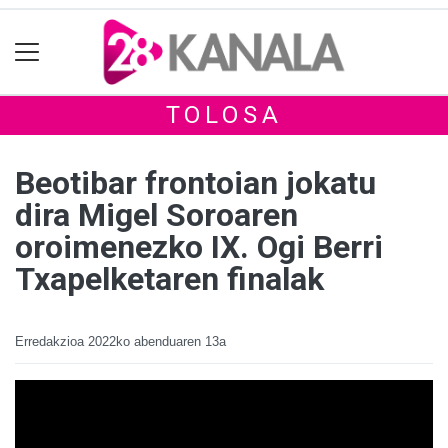
TOLOSA
Beotibar frontoian jokatu
dira Migel Soroaren
oroimenezko IX. Ogi Berri
Txapelketaren finalak
Erredakzioa
2022ko abenduaren 13a