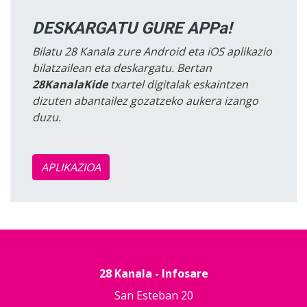
DESKARGATU GURE APPa!
Bilatu 28 Kanala zure Android eta iOS aplikazio
bilatzailean eta deskargatu. Bertan
28KanalaKide
txartel digitalak eskaintzen
dizuten abantailez gozatzeko aukera izango
duzu.
APLIKAZIOA
28 Kanala - Infosare
San Esteban 20