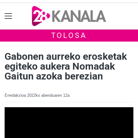
TOLOSA
Gabonen aurreko erosketak
egiteko aukera Nomadak
Gaitun azoka berezian
Erredakzioa
2022ko abenduaren 12a