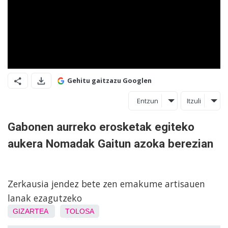
Gehitu gaitzazu Googlen
Entzun
Itzuli
Gabonen aurreko erosketak egiteko
aukera Nomadak Gaitun azoka berezian
Zerkausia jendez bete zen emakume artisauen
lanak ezagutzeko
GIZARTEA
TOLOSA