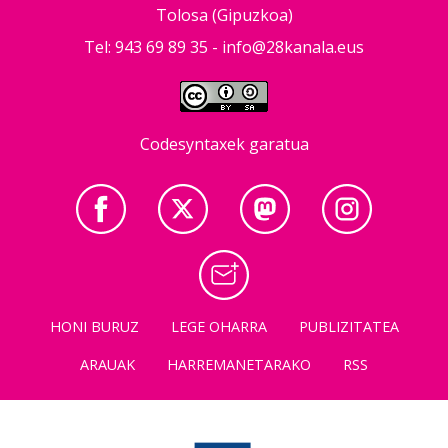
Tolosa (Gipuzkoa)
Tel: 943 69 89 35 -
info@28kanala.eus
Codesyntaxek garatua
HONI BURUZ
LEGE OHARRA
PUBLIZITATEA
ARAUAK
HARREMANETARAKO
RSS