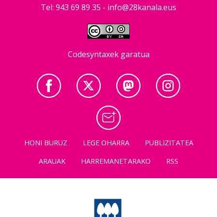
Tel: 943 69 89 35 -
info@28kanala.eus
Codesyntaxek garatua
HONI BURUZ
LEGE OHARRA
PUBLIZITATEA
ARAUAK
HARREMANETARAKO
RSS