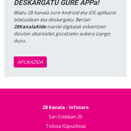
DESKARGATU GURE APPa!
Bilatu 28 Kanala zure Android eta iOS aplikazio
bilatzailean eta deskargatu. Bertan
28KanalaKide
txartel digitalak eskaintzen
dizuten abantailez gozatzeko aukera izango
duzu.
APLIKAZIOA
28 Kanala - Infosare
San Esteban 20
Tolosa (Gipuzkoa)