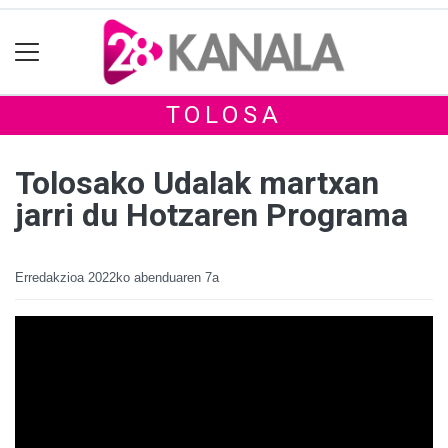
TOLOSA
Tolosako Udalak martxan
jarri du Hotzaren Programa
Erredakzioa
2022ko abenduaren 7a