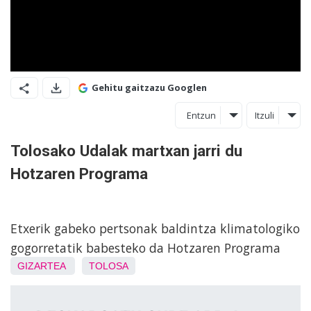
Gehitu gaitzazu Googlen
Entzun
Itzuli
Tolosako Udalak martxan jarri du
Hotzaren Programa
Etxerik gabeko pertsonak baldintza klimatologiko
gogorretatik babesteko da Hotzaren Programa
GIZARTEA
TOLOSA