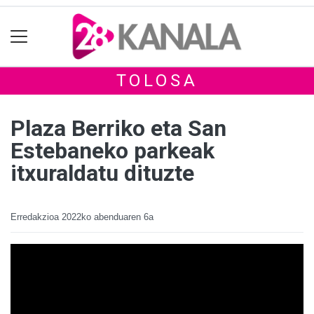
TOLOSA
Plaza Berriko eta San
Estebaneko parkeak
itxuraldatu dituzte
Erredakzioa
2022ko abenduaren 6a