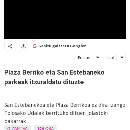
Gehitu gaitzazu Googlen
Entzun
Itzuli
Plaza Berriko eta San Estebaneko
parkeak itxuraldatu dituzte
San Estebanekoa eta Plaza Berrikoa ez dira izango
Tolosako Udalak berrituko dituen jolastoki
bakarrak
GIZARTEA
TOLOSA