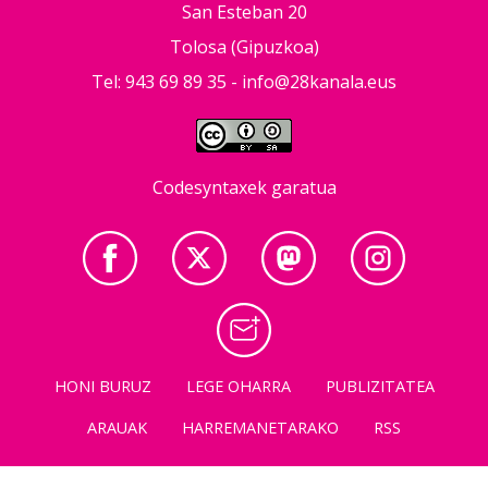
San Esteban 20
Tolosa (Gipuzkoa)
Tel: 943 69 89 35 -
info@28kanala.eus
Codesyntaxek garatua
HONI BURUZ
LEGE OHARRA
PUBLIZITATEA
ARAUAK
HARREMANETARAKO
RSS