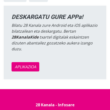
DESKARGATU GURE APPa!
Bilatu 28 Kanala zure Android eta iOS aplikazio
bilatzailean eta deskargatu. Bertan
28KanalaKide
txartel digitalak eskaintzen
dizuten abantailez gozatzeko aukera izango
duzu.
APLIKAZIOA
28 Kanala - Infosare