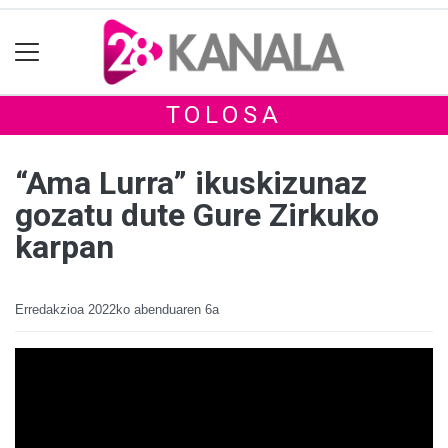
TOLOSA
“Ama Lurra” ikuskizunaz
gozatu dute Gure Zirkuko
karpan
Erredakzioa
2022ko abenduaren 6a