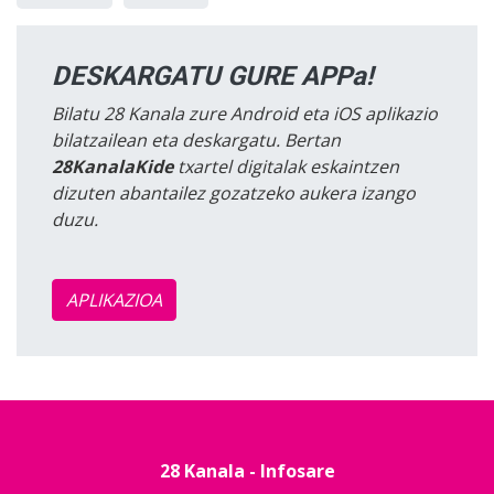
DESKARGATU GURE APPa!
Bilatu 28 Kanala zure Android eta iOS aplikazio
bilatzailean eta deskargatu. Bertan
28KanalaKide
txartel digitalak eskaintzen
dizuten abantailez gozatzeko aukera izango
duzu.
APLIKAZIOA
28 Kanala - Infosare