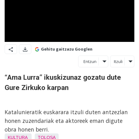
Gehitu gaitzazu Googlen
Entzun
Itzuli
“Ama Lurra” ikuskizunaz gozatu dute
Gure Zirkuko karpan
Katalunieratik euskarara itzuli duten antzezlan
honen zuzendariak eta aktoreek eman digute
obra honen berri.
KULTURA
TOLOSA