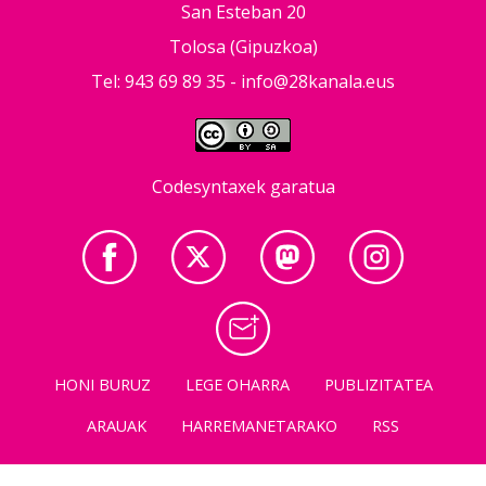
San Esteban 20
Tolosa (Gipuzkoa)
Tel: 943 69 89 35 -
info@28kanala.eus
Codesyntaxek garatua
HONI BURUZ
LEGE OHARRA
PUBLIZITATEA
ARAUAK
HARREMANETARAKO
RSS