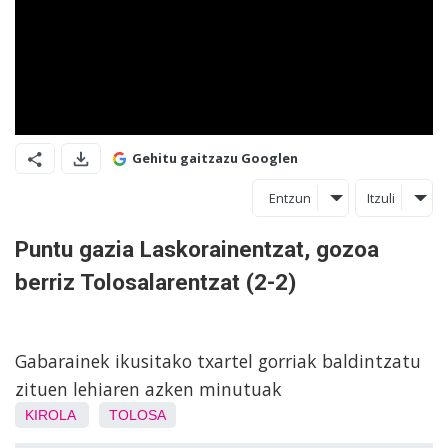
Gehitu gaitzazu Googlen
Entzun
Itzuli
Puntu gazia Laskorainentzat, gozoa
berriz Tolosalarentzat (2-2)
Gabarainek ikusitako txartel gorriak baldintzatu
zituen lehiaren azken minutuak
KIROLA
TOLOSA