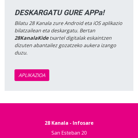
DESKARGATU GURE APPa!
Bilatu 28 Kanala zure Android eta iOS aplikazio
bilatzailean eta deskargatu. Bertan
28KanalaKide
txartel digitalak eskaintzen
dizuten abantailez gozatzeko aukera izango
duzu.
APLIKAZIOA
28 Kanala - Infosare
San Esteban 20