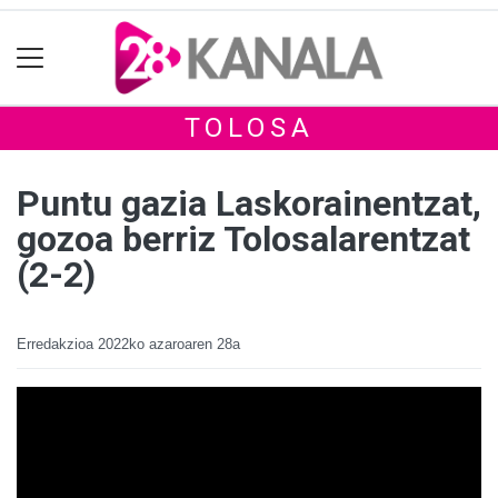
TOLOSA
Puntu gazia Laskorainentzat,
gozoa berriz Tolosalarentzat
(2-2)
Erredakzioa
2022ko azaroaren 28a