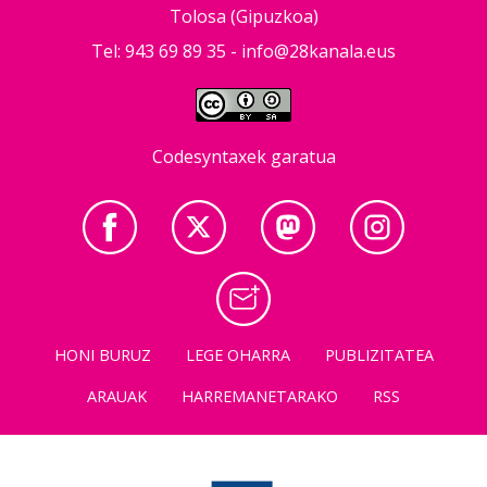
Tolosa (Gipuzkoa)
Tel: 943 69 89 35 -
info@28kanala.eus
Codesyntaxek garatua
HONI BURUZ
LEGE OHARRA
PUBLIZITATEA
ARAUAK
HARREMANETARAKO
RSS