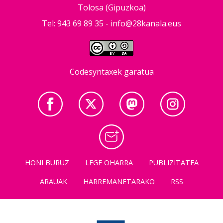
Tolosa (Gipuzkoa)
Tel: 943 69 89 35 -
info@28kanala.eus
Codesyntaxek garatua
HONI BURUZ
LEGE OHARRA
PUBLIZITATEA
ARAUAK
HARREMANETARAKO
RSS