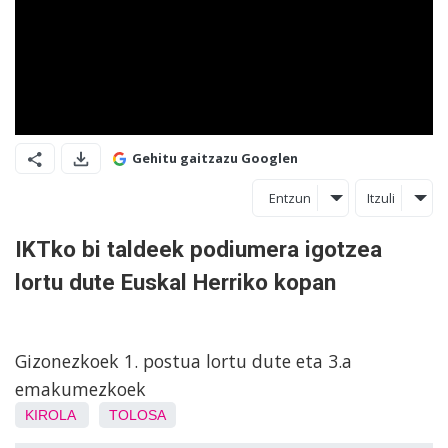
Gehitu gaitzazu Googlen
Entzun
Itzuli
IKTko bi taldeek podiumera igotzea
lortu dute Euskal Herriko kopan
Gizonezkoek 1. postua lortu dute eta 3.a
emakumezkoek
KIROLA
TOLOSA