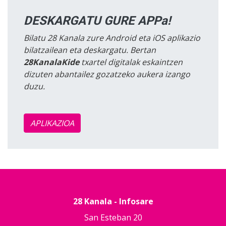
DESKARGATU GURE APPa!
Bilatu 28 Kanala zure Android eta iOS aplikazio
bilatzailean eta deskargatu. Bertan
28KanalaKide
txartel digitalak eskaintzen
dizuten abantailez gozatzeko aukera izango
duzu.
APLIKAZIOA
28 Kanala - Infosare
San Esteban 20