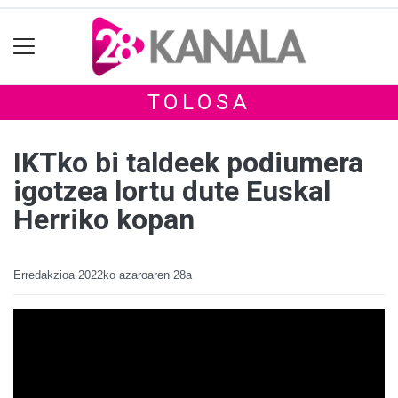
TOLOSA
IKTko bi taldeek podiumera
igotzea lortu dute Euskal
Herriko kopan
Erredakzioa
2022ko azaroaren 28a