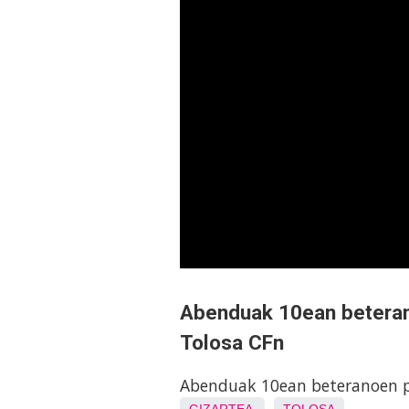
Abenduak 10ean beterano
Tolosa CFn
Abenduak 10ean beteranoen pa