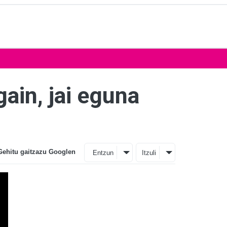
ain, jai eguna
Gehitu gaitzazu Googlen
Entzun
Itzuli