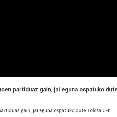
en partiduaz gain, jai eguna ospatuko dut
rtiduaz gain, jai eguna ospatuko dute Tolosa CFn