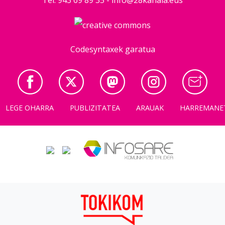
Codesyntaxek garatua
LEGE OHARRA
PUBLIZITATEA
ARAUAK
HARREMANE