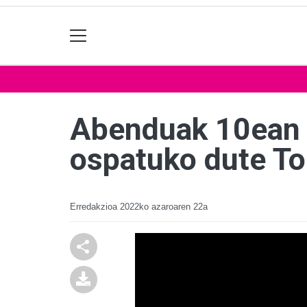
Abenduak 10ean b
ospatuko dute To
Erredakzioa
2022ko azaroaren 22a