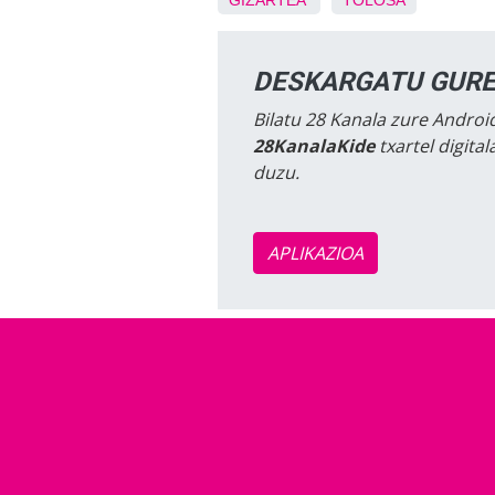
GIZARTEA
TOLOSA
DESKARGATU GURE
Bilatu 28 Kanala zure Android
28KanalaKide
txartel digita
duzu.
APLIKAZIOA