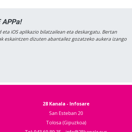
 APPa!
 eta iOS aplikazio bilatzailean eta deskargatu. Bertan
lak eskaintzen dizuten abantailez gozatzeko aukera izango
28 Kanala - Infosare
San Esteban 20
Tolosa (Gipuzkoa)
Tel: 943 69 89 35 -
info@28kanala.eus