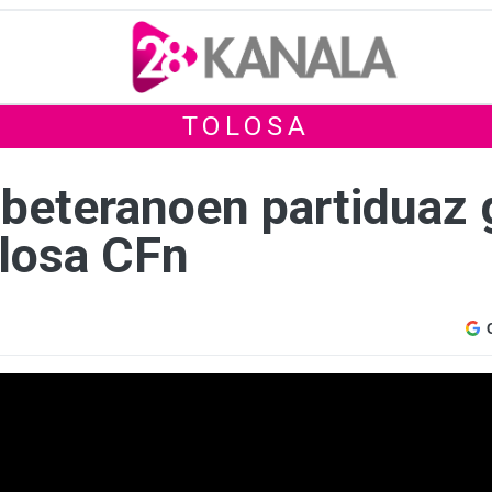
TOLOSA
eteranoen partiduaz g
losa CFn