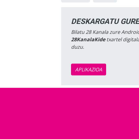
DESKARGATU GURE
Bilatu 28 Kanala zure Android
28KanalaKide
txartel digita
duzu.
APLIKAZIOA