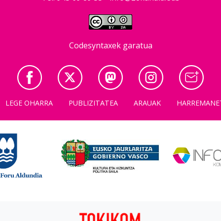
Codesyntaxek garatua
LEGE OHARRA
PUBLIZITATEA
ARAUAK
HARREMANE