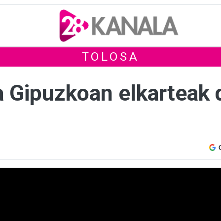
TOLOSA
 Gipuzkoan elkarteak d