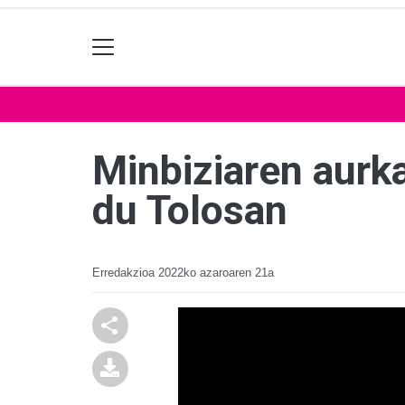
Minbiziaren aurka
du Tolosan
Erredakzioa
2022ko azaroaren 21a