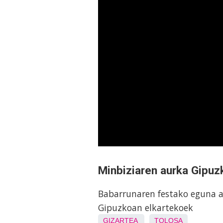
Minbiziaren aurka Gipuzk
Babarrunaren festako eguna a
Gipuzkoan elkartekoek
GIZARTEA
TOLOSA