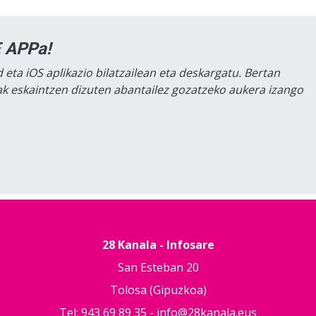
 APPa!
 eta iOS aplikazio bilatzailean eta deskargatu. Bertan
lak eskaintzen dizuten abantailez gozatzeko aukera izango
28 Kanala - Infosare
San Esteban 20
Tolosa (Gipuzkoa)
Tel: 943 69 89 35 -
info@28kanala.eus