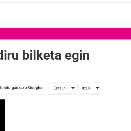
iru bilketa egin
Gehitu gaitzazu Googlen
Entzun
Itzuli