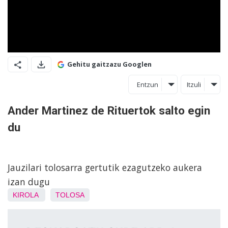
Gehitu gaitzazu Googlen
Entzun
Itzuli
Ander Martinez de Rituertok salto egin
du
Jauzilari tolosarra gertutik ezagutzeko aukera
izan dugu
KIROLA
TOLOSA