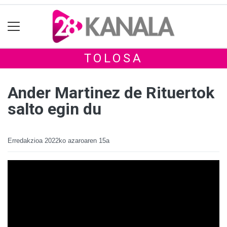
TOLOSA
Ander Martinez de Rituertok
salto egin du
Erredakzioa
2022ko azaroaren 15a