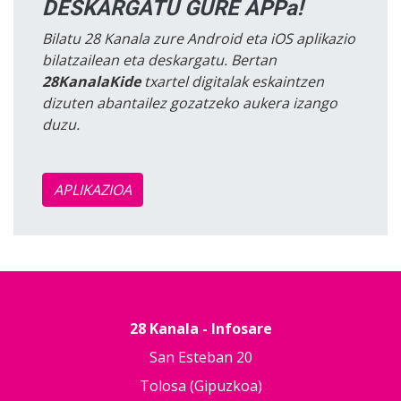
DESKARGATU GURE APPa!
Bilatu 28 Kanala zure Android eta iOS aplikazio
bilatzailean eta deskargatu. Bertan
28KanalaKide
txartel digitalak eskaintzen
dizuten abantailez gozatzeko aukera izango
duzu.
APLIKAZIOA
28 Kanala - Infosare
San Esteban 20
Tolosa (Gipuzkoa)