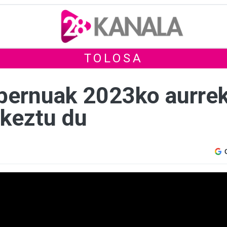
TOLOSA
bernuak 2023ko aurrek
keztu du