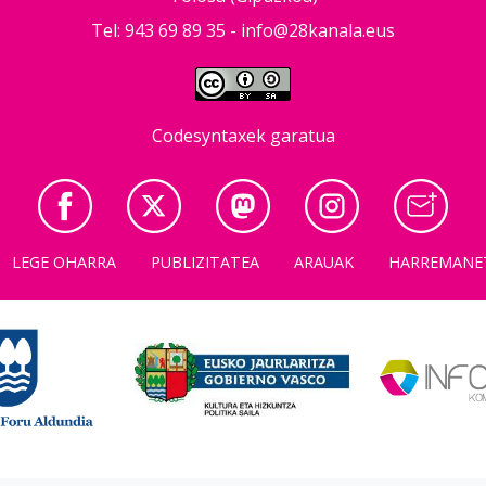
Tel: 943 69 89 35 -
info@28kanala.eus
Codesyntaxek garatua
LEGE OHARRA
PUBLIZITATEA
ARAUAK
HARREMANE