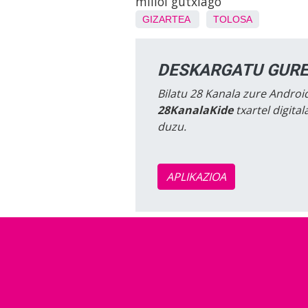
milioi gutxiago
GIZARTEA
TOLOSA
DESKARGATU GURE
Bilatu 28 Kanala zure Android
28KanalaKide
txartel digita
duzu.
APLIKAZIOA