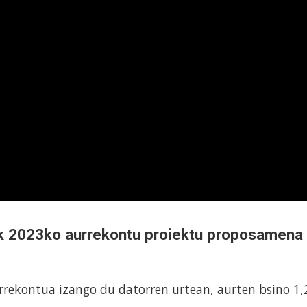
k 2023ko aurrekontu proiektu proposamena
urrekontua izango du datorren urtean, aurten bsino 1,