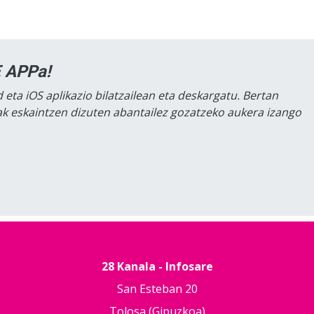
 APPa!
 eta iOS aplikazio bilatzailean eta deskargatu. Bertan
lak eskaintzen dizuten abantailez gozatzeko aukera izango
28 Kanala - Infosare
San Esteban 20
Tolosa (Gipuzkoa)