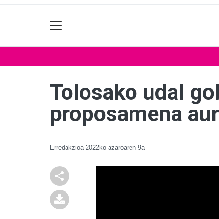
Tolosako udal go
proposamena aur
Erredakzioa
2022ko azaroaren 9a