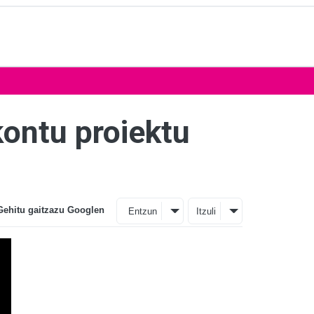
ontu proiektu
Gehitu gaitzazu Googlen
Entzun
Itzuli