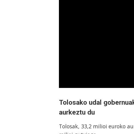
Tolosako udal gobernua
aurkeztu du
Tolosak, 33,2 milioi euroko a