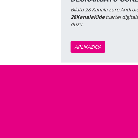
Bilatu 28 Kanala zure Android
28KanalaKide
txartel digita
duzu.
APLIKAZIOA