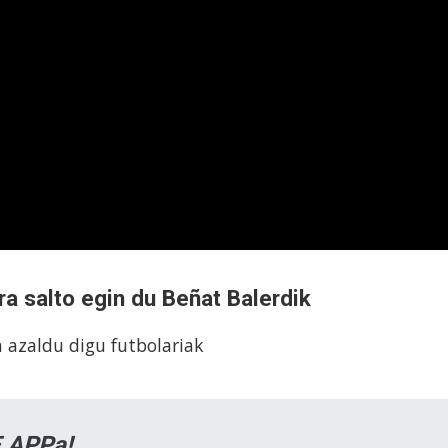
ra salto egin du Beñat Balerdik
n azaldu digu futbolariak
 APPa!