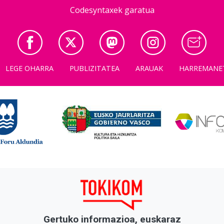
Codesyntaxek garatua
LEGE OHARRA
PUBLIZITATEA
ARAUAK
HARREMANE
Gertuko informazioa, euskaraz