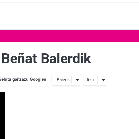
 Beñat Balerdik
Gehitu gaitzazu Googlen
Entzun
Itzuli