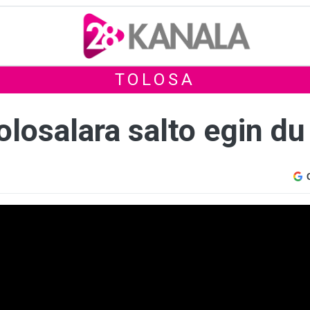
TOLOSA
olosalara salto egin du