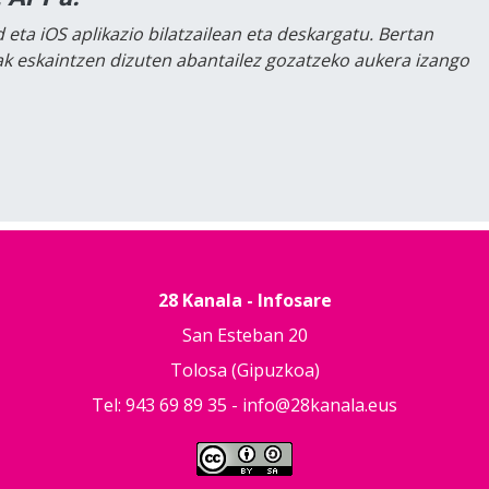
 eta iOS aplikazio bilatzailean eta deskargatu. Bertan
lak eskaintzen dizuten abantailez gozatzeko aukera izango
28 Kanala - Infosare
San Esteban 20
Tolosa (Gipuzkoa)
Tel: 943 69 89 35 -
info@28kanala.eus