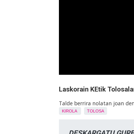
Laskorain KEtik Tolosala
Talde berrira nolatan joan de
KIROLA
TOLOSA
DESKARGATU GURE