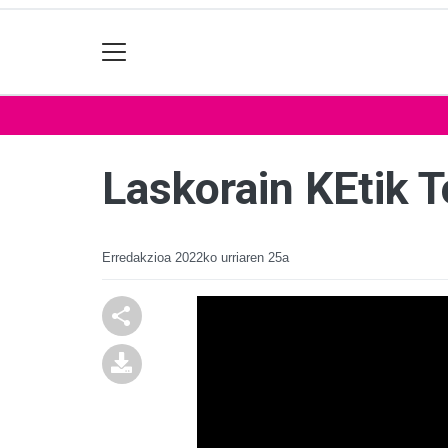
Laskorain KEtik T
Erredakzioa
2022ko urriaren 25a