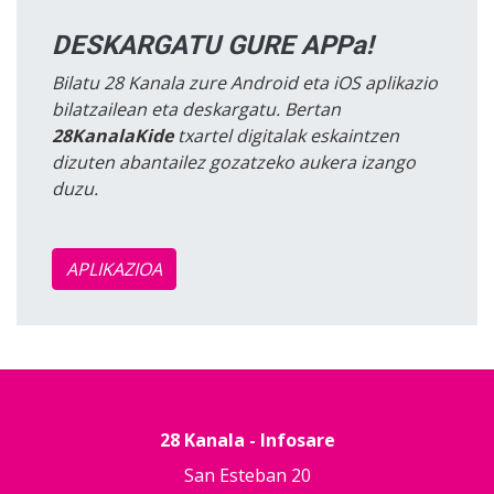
DESKARGATU GURE APPa!
Bilatu 28 Kanala zure Android eta iOS aplikazio
bilatzailean eta deskargatu. Bertan
28KanalaKide
txartel digitalak eskaintzen
dizuten abantailez gozatzeko aukera izango
duzu.
APLIKAZIOA
28 Kanala - Infosare
San Esteban 20