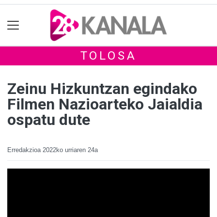
TOLOSA
Zeinu Hizkuntzan egindako
Filmen Nazioarteko Jaialdia
ospatu dute
Erredakzioa
2022ko urriaren 24a