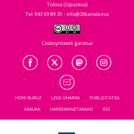
Tolosa (Gipuzkoa)
Tel: 943 69 89 35 -
info@28kanala.eus
Codesyntaxek garatua
HONI BURUZ
LEGE OHARRA
PUBLIZITATEA
ARAUAK
HARREMANETARAKO
RSS