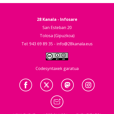
28 Kanala - Infosare
San Esteban 20
Tolosa (Gipuzkoa)
Tel: 943 69 89 35 -
info@28kanala.eus
Codesyntaxek garatua