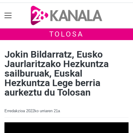
TOLOSA
Jokin Bildarratz, Eusko
Jaurlaritzako Hezkuntza
sailburuak, Euskal
Hezkuntza Lege berria
aurkeztu du Tolosan
Erredakzioa
2022ko urriaren 21a