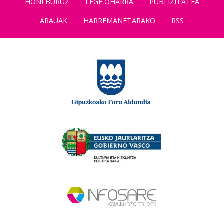
HONI BURUZ
LEGE OHARRA
PUBLIZITATEA
ARAUAK
HARREMANETARAKO
RSS