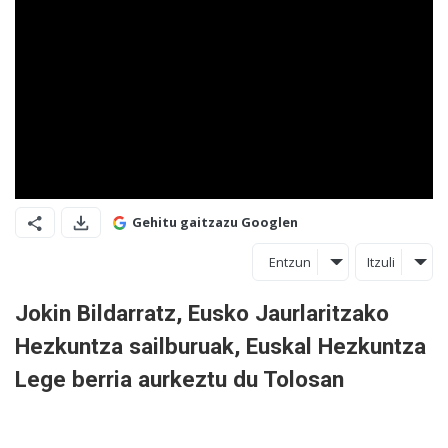
Gehitu gaitzazu Googlen
Entzun
Itzuli
Jokin Bildarratz, Eusko Jaurlaritzako
Hezkuntza sailburuak, Euskal Hezkuntza
Lege berria aurkeztu du Tolosan