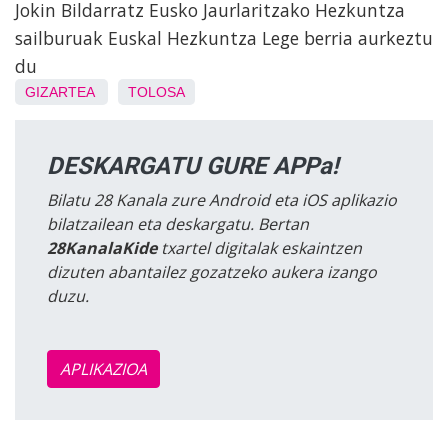
Jokin Bildarratz Eusko Jaurlaritzako Hezkuntza
sailburuak Euskal Hezkuntza Lege berria aurkeztu
du
GIZARTEA
TOLOSA
DESKARGATU GURE APPa!
Bilatu 28 Kanala zure Android eta iOS aplikazio
bilatzailean eta deskargatu. Bertan
28KanalaKide
txartel digitalak eskaintzen
dizuten abantailez gozatzeko aukera izango
duzu.
APLIKAZIOA