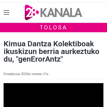
TOLOSA
Kimua Dantza Kolektiboak
ikuskizun berria aurkeztuko
du, "genErorAntz"
Erredakzioa
2022ko urriaren 17a