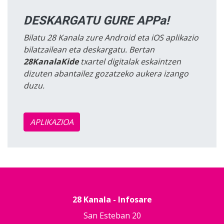
DESKARGATU GURE APPa!
Bilatu 28 Kanala zure Android eta iOS aplikazio
bilatzailean eta deskargatu. Bertan
28KanalaKide
txartel digitalak eskaintzen
dizuten abantailez gozatzeko aukera izango
duzu.
APLIKAZIOA
28 Kanala - Infosare
San Esteban 20