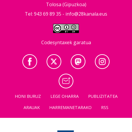
Tolosa (Gipuzkoa)
Tel: 943 69 89 35 -
info@28kanala.eus
Codesyntaxek garatua
HONI BURUZ
LEGE OHARRA
PUBLIZITATEA
ARAUAK
HARREMANETARAKO
RSS