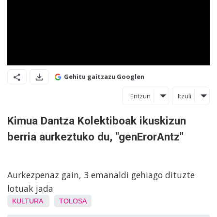
Gehitu gaitzazu Googlen
Entzun
Itzuli
Kimua Dantza Kolektiboak ikuskizun
berria aurkeztuko du, "genErorAntz"
Aurkezpenaz gain, 3 emanaldi gehiago dituzte
lotuak jada
KULTURA
TOLOSA