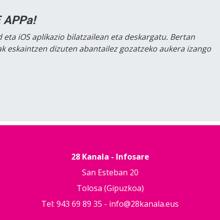
 APPa!
 eta iOS aplikazio bilatzailean eta deskargatu. Bertan
lak eskaintzen dizuten abantailez gozatzeko aukera izango
28 Kanala - Infosare
San Esteban 20
Tolosa (Gipuzkoa)
Tel: 943 69 89 35 -
info@28kanala.eus