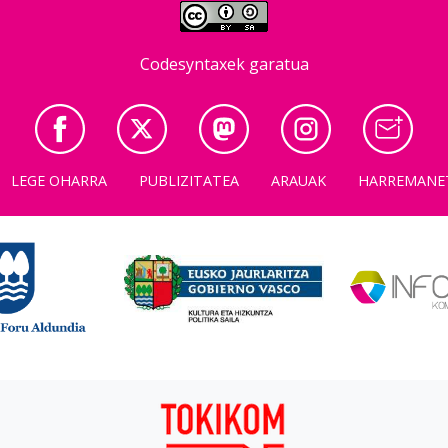
Codesyntaxek garatua
LEGE OHARRA
PUBLIZITATEA
ARAUAK
HARREMANE