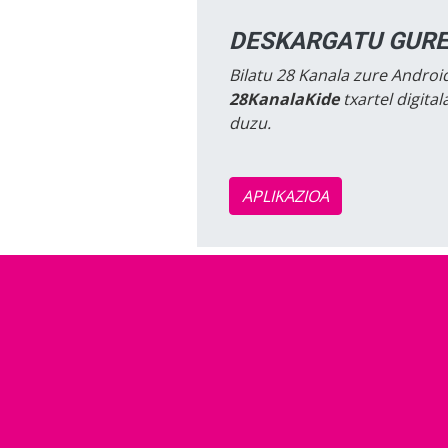
DESKARGATU GURE
Bilatu 28 Kanala zure Android
28KanalaKide
txartel digita
duzu.
APLIKAZIOA