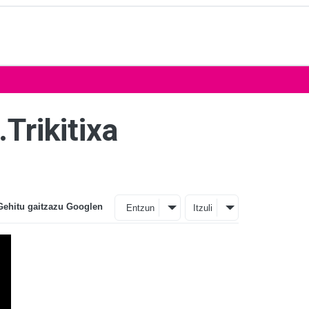
.Trikitixa
Gehitu gaitzazu Googlen
Entzun
Itzuli