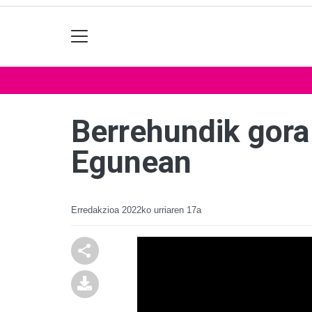
Berrehundik gora tr
Egunean
Erredakzioa
2022ko urriaren 17a