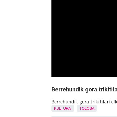
Berrehundik gora trikitila
Berrehundik gora trikitilari el
KULTURA
TOLOSA