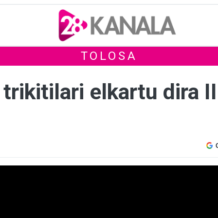
TOLOSA
ikitilari elkartu dira II