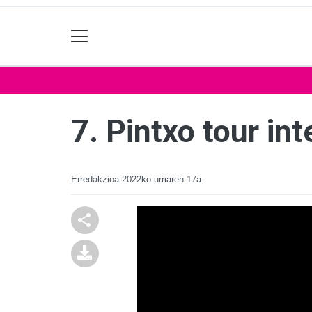
7. Pintxo tour int
Erredakzioa
2022ko urriaren 17a