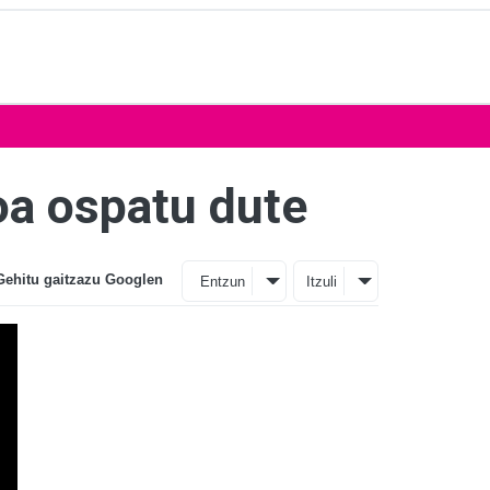
ioa ospatu dute
Gehitu gaitzazu Googlen
Entzun
Itzuli