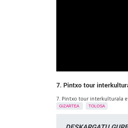
7. Pintxo tour interkultu
7. Pintxo tour interkulturala 
GIZARTEA
TOLOSA
DESKARGATU GURE