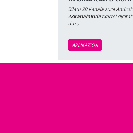
Bilatu 28 Kanala zure Android
28KanalaKide
txartel digita
duzu.
APLIKAZIOA