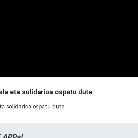
rala eta solidarioa ospatu dute
eta solidarioa ospatu dute
 APPa!