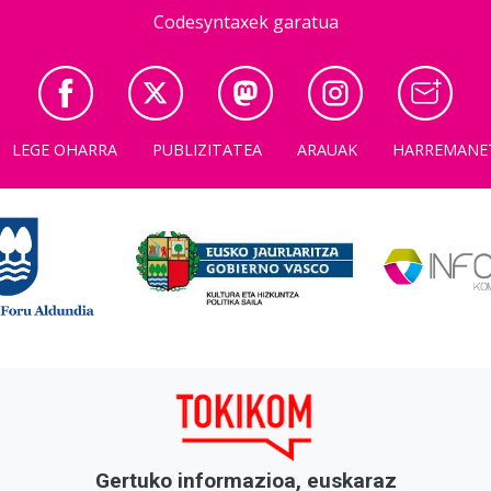
Codesyntaxek garatua
LEGE OHARRA
PUBLIZITATEA
ARAUAK
HARREMANE
Gertuko informazioa, euskaraz