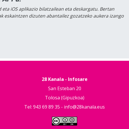
 eta iOS aplikazio bilatzailean eta deskargatu. Bertan
lak eskaintzen dizuten abantailez gozatzeko aukera izango
28 Kanala - Infosare
San Esteban 20
Tolosa (Gipuzkoa)
Tel: 943 69 89 35 -
info@28kanala.eus