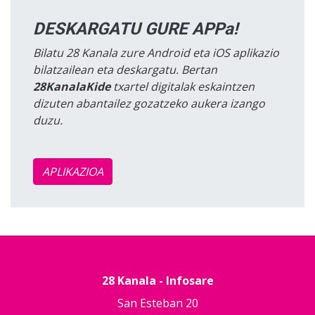
DESKARGATU GURE APPa!
Bilatu 28 Kanala zure Android eta iOS aplikazio
bilatzailean eta deskargatu. Bertan
28KanalaKide
txartel digitalak eskaintzen
dizuten abantailez gozatzeko aukera izango
duzu.
APLIKAZIOA
28 Kanala - Infosare
San Esteban 20