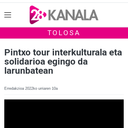
TOLOSA
Pintxo tour interkulturala eta
solidarioa egingo da
larunbatean
Erredakzioa
2022ko urriaren 10a