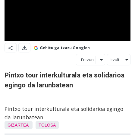
Gehitu gaitzazu Googlen
Entzun
Itzuli
Pintxo tour interkulturala eta solidarioa
egingo da larunbatean
Pintxo tour interkulturala eta solidarioa egingo
da larunbatean
GIZARTEA
TOLOSA