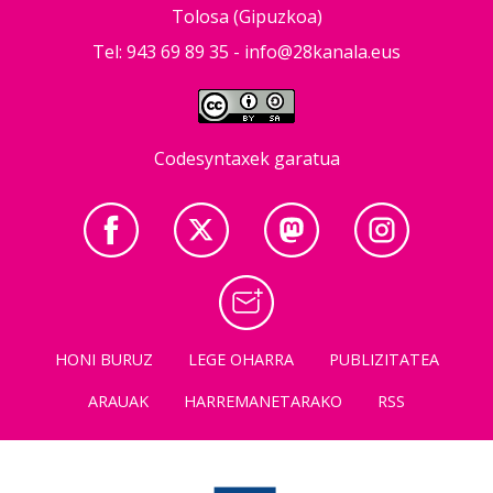
Tolosa (Gipuzkoa)
Tel: 943 69 89 35 -
info@28kanala.eus
Codesyntaxek garatua
HONI BURUZ
LEGE OHARRA
PUBLIZITATEA
ARAUAK
HARREMANETARAKO
RSS