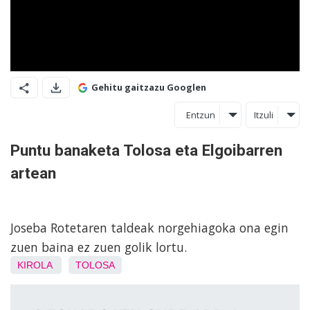
Gehitu gaitzazu Googlen
Entzun
Itzuli
Puntu banaketa Tolosa eta Elgoibarren
artean
Joseba Rotetaren taldeak norgehiagoka ona egin
zuen baina ez zuen golik lortu.
KIROLA
TOLOSA