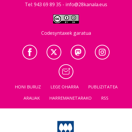
Tel: 943 69 89 35 -
info@28kanala.eus
Codesyntaxek garatua
HONI BURUZ
LEGE OHARRA
PUBLIZITATEA
ARAUAK
HARREMANETARAKO
RSS