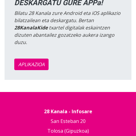
DESKARGATU GURE APPa!
Bilatu 28 Kanala zure Android eta iOS aplikazio
bilatzailean eta deskargatu. Bertan
28KanalaKide
txartel digitalak eskaintzen
dizuten abantailez gozatzeko aukera izango
duzu.
APLIKAZIOA
28 Kanala - Infosare
San Esteban 20
Tolosa (Gipuzkoa)