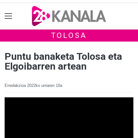
TOLOSA
Puntu banaketa Tolosa eta
Elgoibarren artean
Erredakzioa
2022ko urriaren 10a