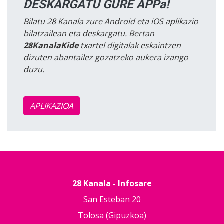
DESKARGATU GURE APPa!
Bilatu 28 Kanala zure Android eta iOS aplikazio
bilatzailean eta deskargatu. Bertan
28KanalaKide
txartel digitalak eskaintzen
dizuten abantailez gozatzeko aukera izango
duzu.
APLIKAZIOA
28 Kanala - Infosare
San Esteban 20
Tolosa (Gipuzkoa)