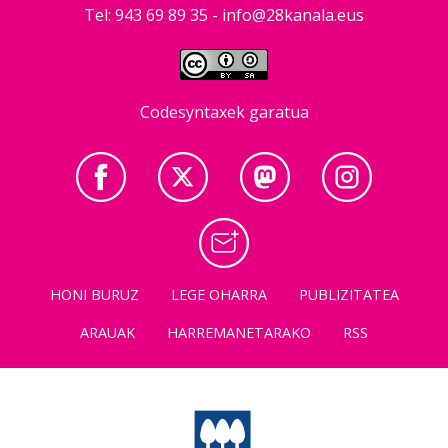
Tel: 943 69 89 35 -
info@28kanala.eus
Codesyntaxek garatua
HONI BURUZ
LEGE OHARRA
PUBLIZITATEA
ARAUAK
HARREMANETARAKO
RSS