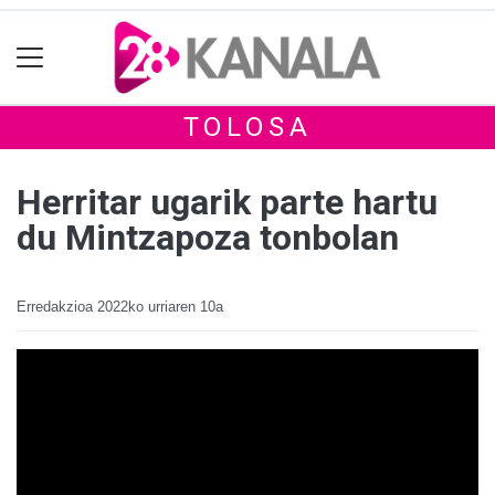
TOLOSA
Herritar ugarik parte hartu
du Mintzapoza tonbolan
Erredakzioa
2022ko urriaren 10a