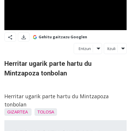
Gehitu gaitzazu Googlen
Entzun
Itzuli
Herritar ugarik parte hartu du
Mintzapoza tonbolan
Herritar ugarik parte hartu du Mintzapoza
tonbolan
GIZARTEA
TOLOSA