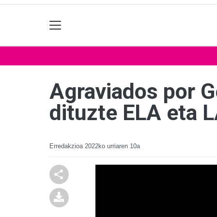
Agraviados por G
dituzte ELA eta 
Erredakzioa
2022ko urriaren 10a