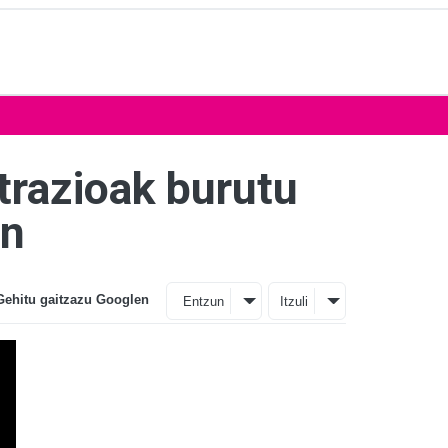
trazioak burutu
an
Gehitu gaitzazu Googlen
Entzun
Itzuli