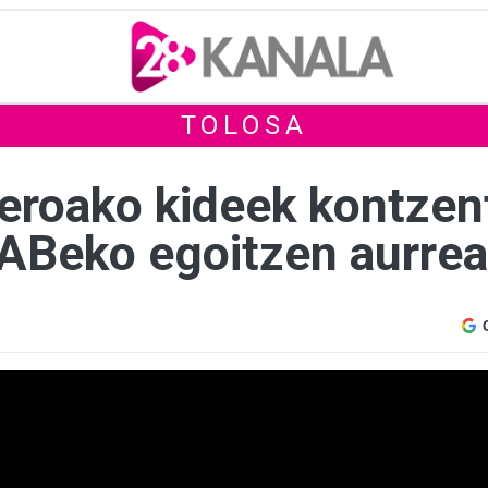
TOLOSA
eroako kideek kontzen
LABeko egoitzen aurre