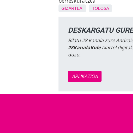
berreskuratzea"
GIZARTEA
TOLOSA
DESKARGATU GURE
Bilatu 28 Kanala zure Android
28KanalaKide
txartel digita
duzu.
APLIKAZIOA