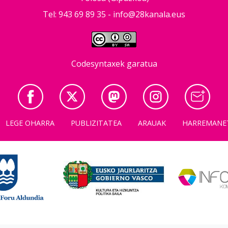
Tel: 943 69 89 35 -
info@28kanala.eus
Codesyntaxek garatua
LEGE OHARRA
PUBLIZITATEA
ARAUAK
HARREMANE