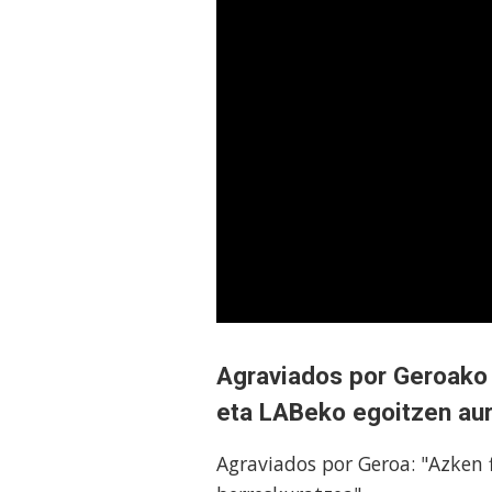
Agraviados por Geroako 
eta LABeko egoitzen au
Agraviados por Geroa: "Azken 