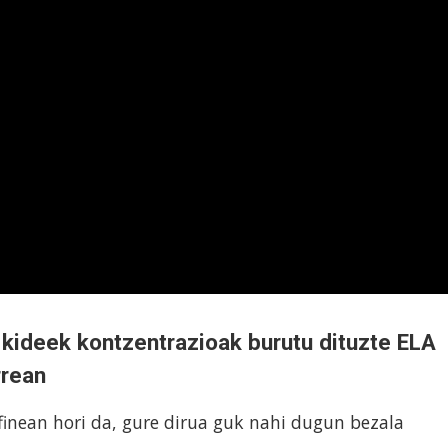
kideek kontzentrazioak burutu dituzte ELA
rrean
finean hori da, gure dirua guk nahi dugun bezala