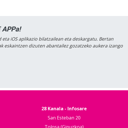
 APPa!
 eta iOS aplikazio bilatzailean eta deskargatu. Bertan
lak eskaintzen dizuten abantailez gozatzeko aukera izango
28 Kanala - Infosare
San Esteban 20
Tolosa (Gipuzkoa)