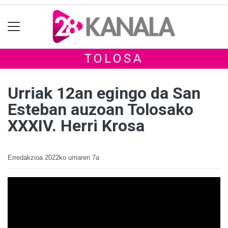
TOLOSA
Urriak 12an egingo da San
Esteban auzoan Tolosako
XXXIV. Herri Krosa
Erredakzioa
2022ko urriaren 7a