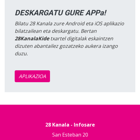
DESKARGATU GURE APPa!
Bilatu 28 Kanala zure Android eta iOS aplikazio
bilatzailean eta deskargatu. Bertan
28KanalaKide
txartel digitalak eskaintzen
dizuten abantailez gozatzeko aukera izango
duzu.
APLIKAZIOA
28 Kanala - Infosare
San Esteban 20