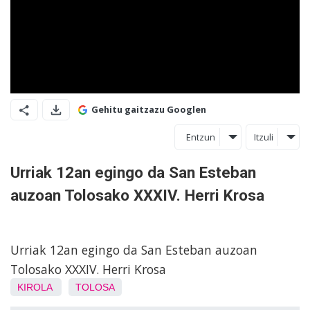
Gehitu gaitzazu Googlen
Entzun
Itzuli
Urriak 12an egingo da San Esteban
auzoan Tolosako XXXIV. Herri Krosa
Urriak 12an egingo da San Esteban auzoan
Tolosako XXXIV. Herri Krosa
KIROLA
TOLOSA