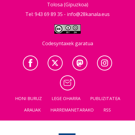
Tolosa (Gipuzkoa)
Tel: 943 69 89 35 -
info@28kanala.eus
Codesyntaxek garatua
HONI BURUZ
LEGE OHARRA
PUBLIZITATEA
ARAUAK
HARREMANETARAKO
RSS