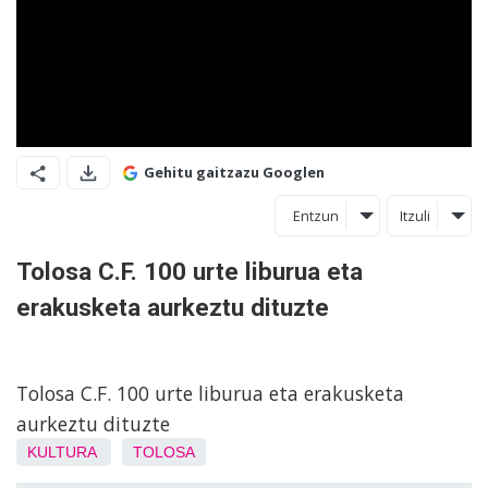
Gehitu gaitzazu Googlen
Entzun
Itzuli
Tolosa C.F. 100 urte liburua eta
erakusketa aurkeztu dituzte
Tolosa C.F. 100 urte liburua eta erakusketa
aurkeztu dituzte
KULTURA
TOLOSA