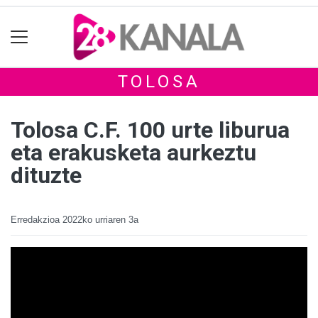
TOLOSA
Tolosa C.F. 100 urte liburua
eta erakusketa aurkeztu
dituzte
Erredakzioa
2022ko urriaren 3a