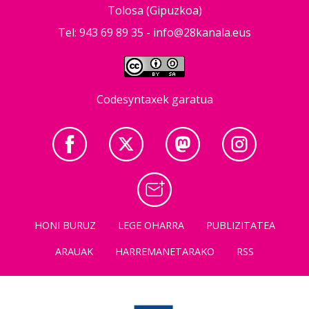
Tolosa (Gipuzkoa)
Tel: 943 69 89 35 -
info@28kanala.eus
Codesyntaxek garatua
HONI BURUZ
LEGE OHARRA
PUBLIZITATEA
ARAUAK
HARREMANETARAKO
RSS