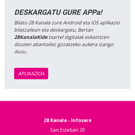
DESKARGATU GURE APPa!
Bilatu 28 Kanala zure Android eta iOS aplikazio
bilatzailean eta deskargatu. Bertan
28KanalaKide
txartel digitalak eskaintzen
dizuten abantailez gozatzeko aukera izango
duzu.
APLIKAZIOA
28 Kanala - Infosare
San Esteban 20