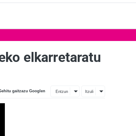
eko elkarretaratu
Gehitu gaitzazu Googlen
Entzun
Itzuli