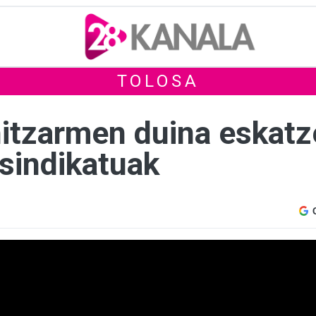
TOLOSA
hitzarmen duina eskatz
 sindikatuak