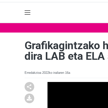
Grafikagintzako 
dira LAB eta ELA
Erredakzioa
2022ko irailaren 16a