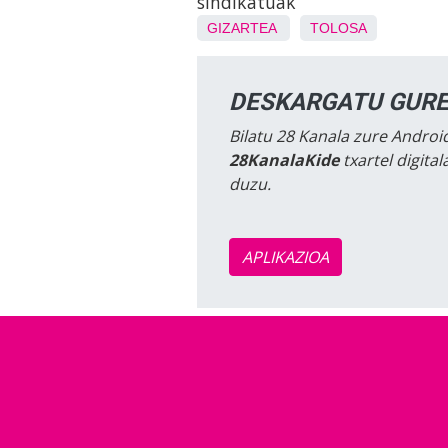
sindikatuak
GIZARTEA
TOLOSA
DESKARGATU GURE
Bilatu 28 Kanala zure Android
28KanalaKide
txartel digita
duzu.
APLIKAZIOA