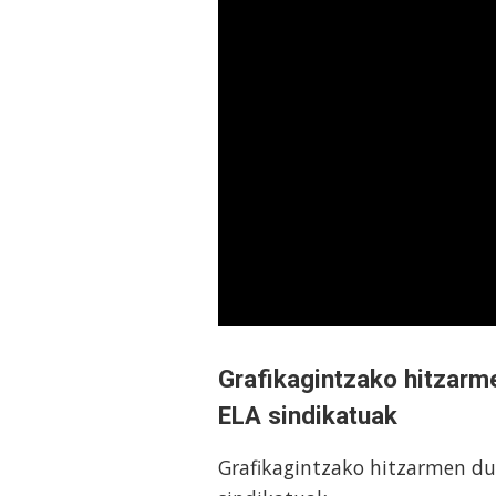
Grafikagintzako hitzarm
ELA sindikatuak
Grafikagintzako hitzarmen dui