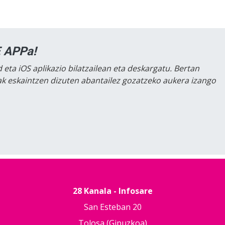
 APPa!
 eta iOS aplikazio bilatzailean eta deskargatu. Bertan
lak eskaintzen dizuten abantailez gozatzeko aukera izango
28 Kanala - Infosare
San Esteban 20
Tolosa (Gipuzkoa)