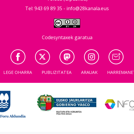
Tel: 943 69 89 35 -
info@28kanala.eus
Codesyntaxek garatua
LEGE OHARRA
PUBLIZITATEA
ARAUAK
HARREMANE