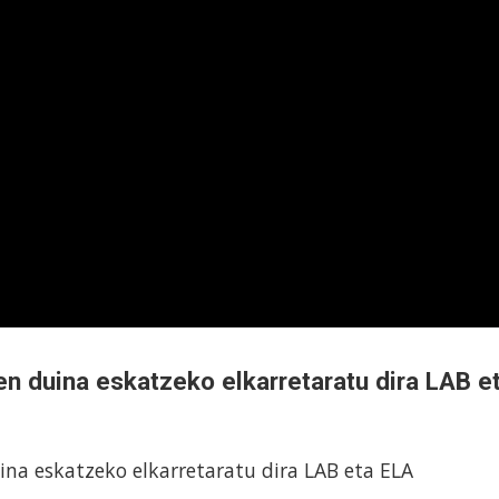
en duina eskatzeko elkarretaratu dira LAB e
na eskatzeko elkarretaratu dira LAB eta ELA