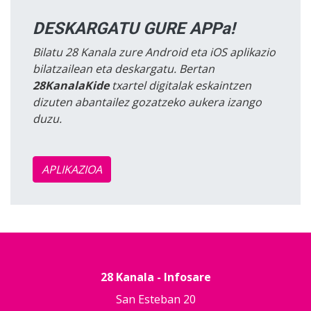
DESKARGATU GURE APPa!
Bilatu 28 Kanala zure Android eta iOS aplikazio
bilatzailean eta deskargatu. Bertan
28KanalaKide
txartel digitalak eskaintzen
dizuten abantailez gozatzeko aukera izango
duzu.
APLIKAZIOA
28 Kanala - Infosare
San Esteban 20