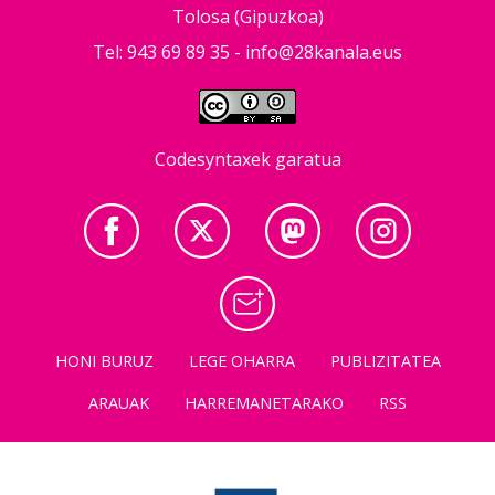
Tolosa (Gipuzkoa)
Tel: 943 69 89 35 -
info@28kanala.eus
Codesyntaxek garatua
HONI BURUZ
LEGE OHARRA
PUBLIZITATEA
ARAUAK
HARREMANETARAKO
RSS