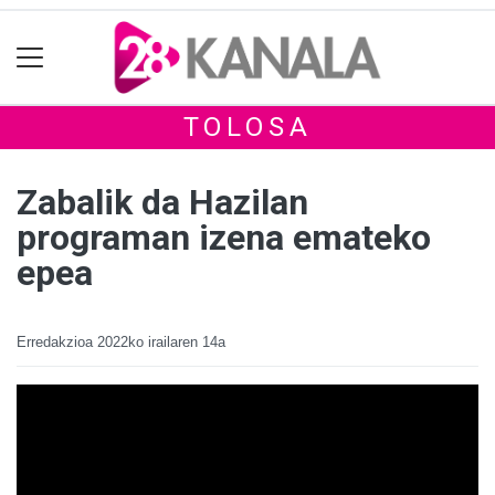
TOLOSA
Zabalik da Hazilan
programan izena emateko
epea
Erredakzioa
2022ko irailaren 14a