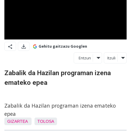
Gehitu gaitzazu Googlen
Entzun
Itzuli
Zabalik da Hazilan programan izena
emateko epea
Zabalik da Hazilan programan izena emateko
epea
GIZARTEA
TOLOSA