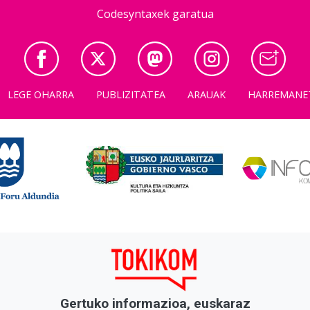
Codesyntaxek garatua
LEGE OHARRA
PUBLIZITATEA
ARAUAK
HARREMANE
Gertuko informazioa, euskaraz