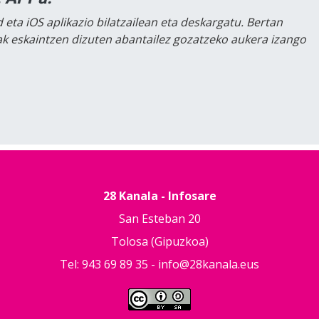
 eta iOS aplikazio bilatzailean eta deskargatu. Bertan
lak eskaintzen dizuten abantailez gozatzeko aukera izango
28 Kanala - Infosare
San Esteban 20
Tolosa (Gipuzkoa)
Tel: 943 69 89 35 -
info@28kanala.eus