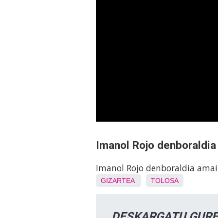
Imanol Rojo denboraldia
Imanol Rojo denboraldia amai
GIZARTEA
TOLOSA
DESKARGATU GURE