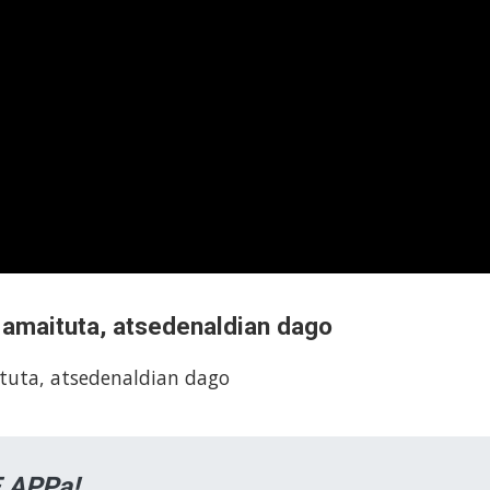
 amaituta, atsedenaldian dago
tuta, atsedenaldian dago
 APPa!