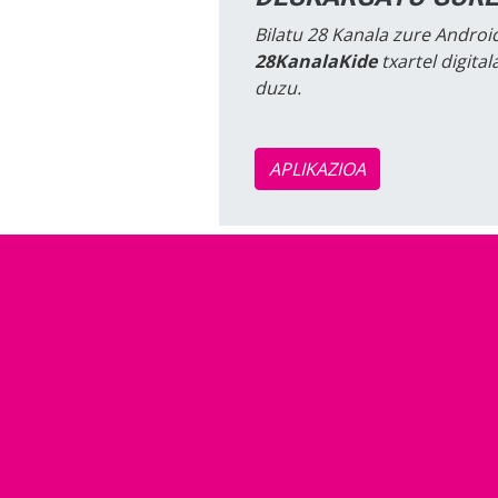
Bilatu 28 Kanala zure Android
28KanalaKide
txartel digita
duzu.
APLIKAZIOA