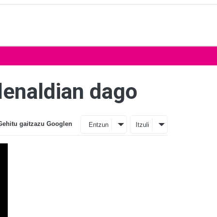
denaldian dago
Gehitu gaitzazu Googlen
Entzun
Itzuli