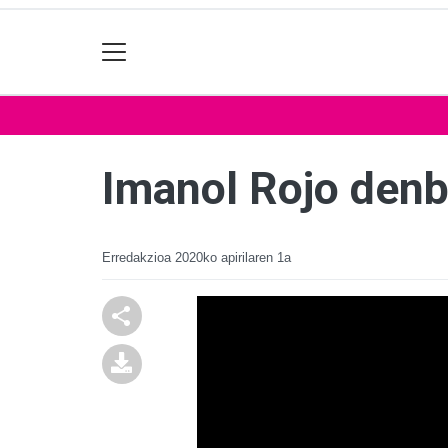
Imanol Rojo denb
Erredakzioa
2020ko apirilaren 1a