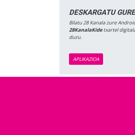
DESKARGATU GURE
Bilatu 28 Kanala zure Android
28KanalaKide
txartel digita
duzu.
APLIKAZIOA