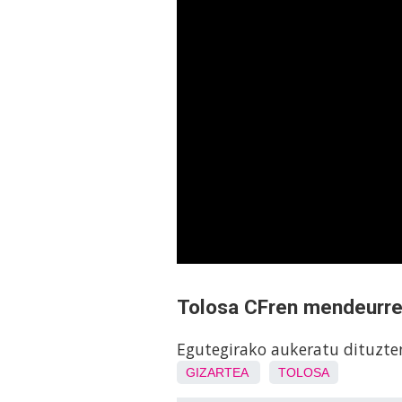
Tolosa CFren mendeurre
Egutegirako aukeratu dituzten
GIZARTEA
TOLOSA