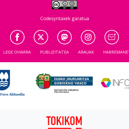
Codesyntaxek garatua
LEGE OHARRA
PUBLIZITATEA
ARAUAK
HARREMANE