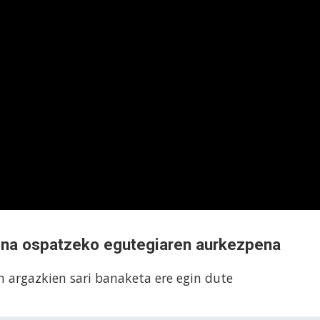
na ospatzeko egutegiaren aurkezpena
 argazkien sari banaketa ere egin dute