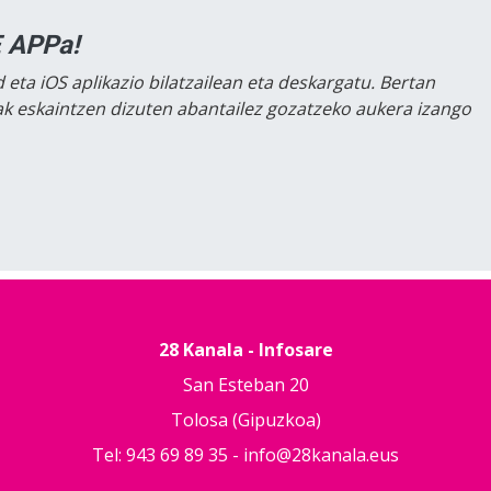
 APPa!
 eta iOS aplikazio bilatzailean eta deskargatu. Bertan
lak eskaintzen dizuten abantailez gozatzeko aukera izango
28 Kanala - Infosare
San Esteban 20
Tolosa (Gipuzkoa)
Tel: 943 69 89 35 -
info@28kanala.eus