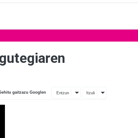
gutegiaren
Gehitu gaitzazu Googlen
Entzun
Itzuli