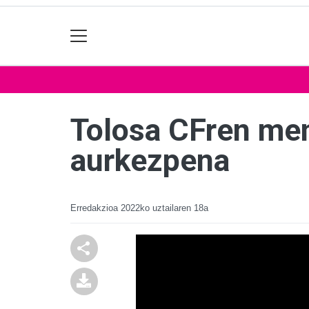
Tolosa CFren me
aurkezpena
Erredakzioa
2022ko uztailaren 18a