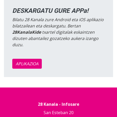
DESKARGATU GURE APPa!
Bilatu 28 Kanala zure Android eta iOS aplikazio
bilatzailean eta deskargatu. Bertan
28KanalaKide
txartel digitalak eskaintzen
dizuten abantailez gozatzeko aukera izango
duzu.
APLIKAZIOA
28 Kanala - Infosare
San Esteban 20