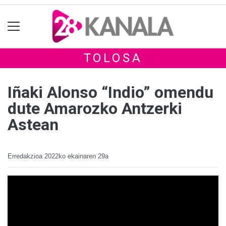
TOLOSA
Iñaki Alonso “Indio” omendu
dute Amarozko Antzerki
Astean
Erredakzioa
2022ko ekainaren 29a