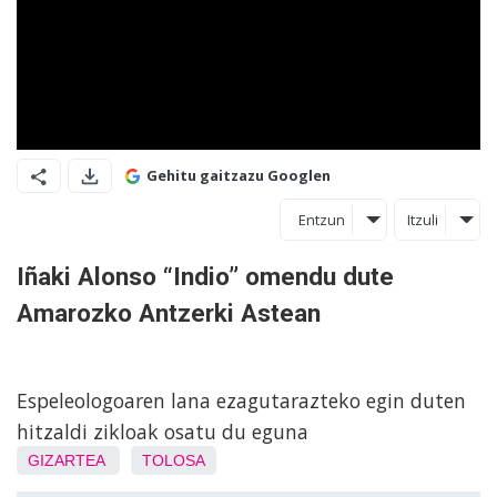
Gehitu gaitzazu Googlen
Entzun
Itzuli
Iñaki Alonso “Indio” omendu dute
Amarozko Antzerki Astean
Espeleologoaren lana ezagutarazteko egin duten
hitzaldi zikloak osatu du eguna
GIZARTEA
TOLOSA