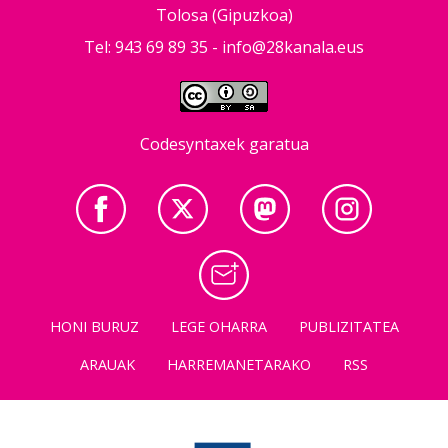
Tolosa (Gipuzkoa)
Tel: 943 69 89 35 -
info@28kanala.eus
Codesyntaxek garatua
HONI BURUZ
LEGE OHARRA
PUBLIZITATEA
ARAUAK
HARREMANETARAKO
RSS