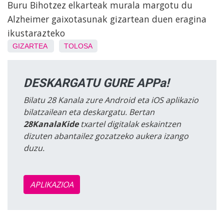
Buru Bihotzez elkarteak murala margotu du
Alzheimer gaixotasunak gizartean duen eragina
ikustarazteko
GIZARTEA
TOLOSA
DESKARGATU GURE APPa!
Bilatu 28 Kanala zure Android eta iOS aplikazio
bilatzailean eta deskargatu. Bertan
28KanalaKide
txartel digitalak eskaintzen
dizuten abantailez gozatzeko aukera izango
duzu.
APLIKAZIOA