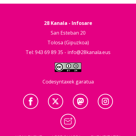
28 Kanala - Infosare
San Esteban 20
Tolosa (Gipuzkoa)
Tel: 943 69 89 35 -
info@28kanala.eus
Codesyntaxek garatua