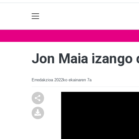
Jon Maia izango 
Erredakzioa
2022ko ekainaren 7a