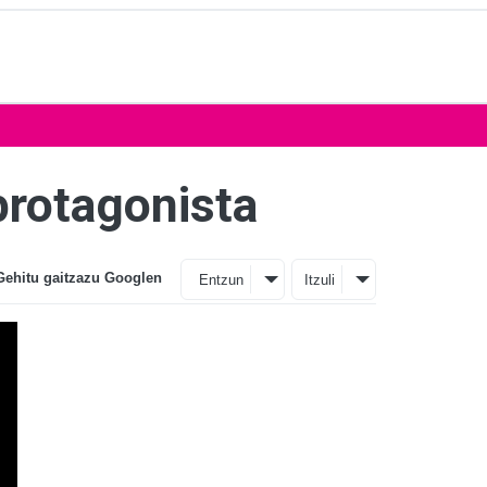
protagonista
Gehitu gaitzazu Googlen
Entzun
Itzuli