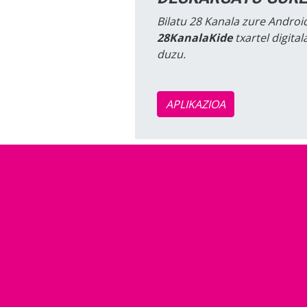
Bilatu 28 Kanala zure Android
28KanalaKide
txartel digita
duzu.
APLIKAZIOA