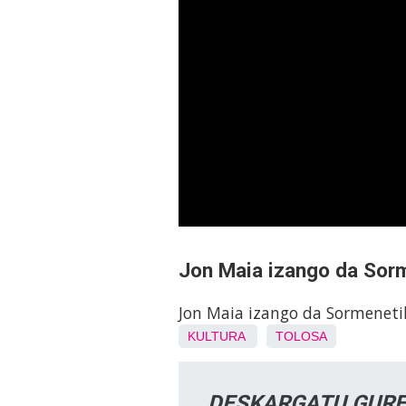
Jon Maia izango da Sorm
Jon Maia izango da Sormeneti
KULTURA
TOLOSA
DESKARGATU GURE