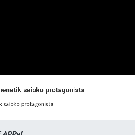
enetik saioko protagonista
k saioko protagonista
 APPa!