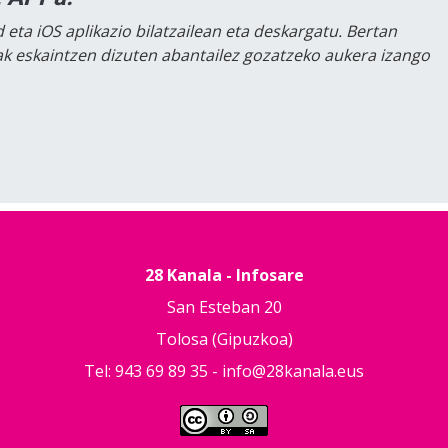
 eta iOS aplikazio bilatzailean eta deskargatu. Bertan
lak eskaintzen dizuten abantailez gozatzeko aukera izango
28 Kanala - Infosare
San Esteban 20
Tolosa (Gipuzkoa)
Tel: 943 69 89 35 -
info@28kanala.eus