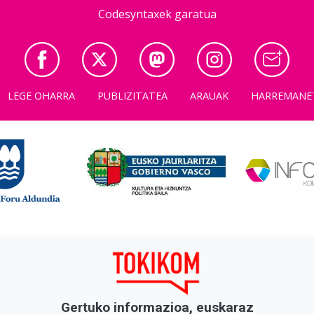
Codesyntaxek garatua
LEGE OHARRA
PUBLIZITATEA
ARAUAK
HARREMANE
Gertuko informazioa, euskaraz