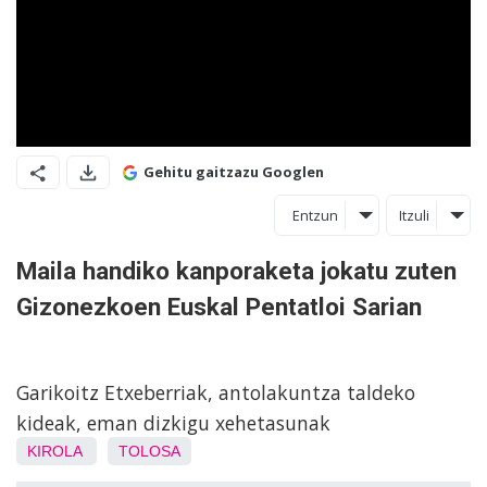
Gehitu gaitzazu Googlen
Entzun
Itzuli
Maila handiko kanporaketa jokatu zuten
Gizonezkoen Euskal Pentatloi Sarian
Garikoitz Etxeberriak, antolakuntza taldeko
kideak, eman dizkigu xehetasunak
KIROLA
TOLOSA