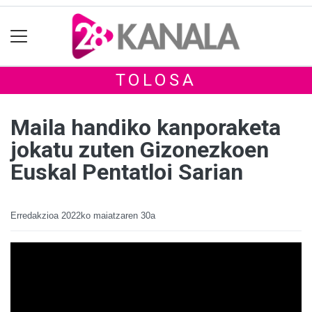
TOLOSA
Maila handiko kanporaketa
jokatu zuten Gizonezkoen
Euskal Pentatloi Sarian
Erredakzioa
2022ko maiatzaren 30a