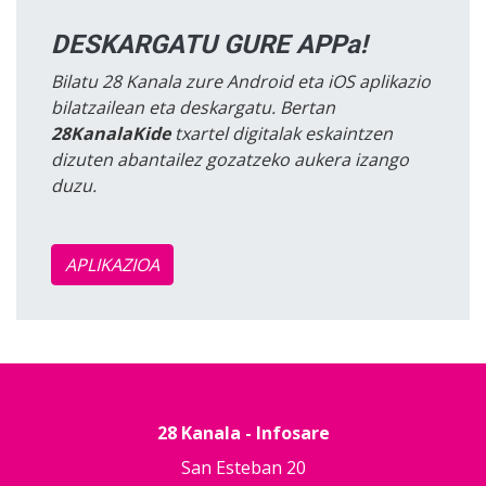
DESKARGATU GURE APPa!
Bilatu 28 Kanala zure Android eta iOS aplikazio
bilatzailean eta deskargatu. Bertan
28KanalaKide
txartel digitalak eskaintzen
dizuten abantailez gozatzeko aukera izango
duzu.
APLIKAZIOA
28 Kanala - Infosare
San Esteban 20