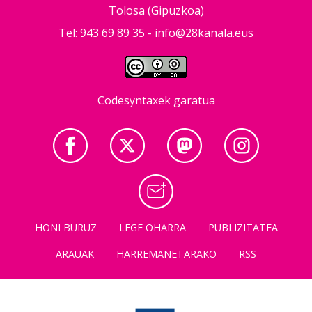
Tolosa (Gipuzkoa)
Tel: 943 69 89 35 -
info@28kanala.eus
Codesyntaxek garatua
HONI BURUZ
LEGE OHARRA
PUBLIZITATEA
ARAUAK
HARREMANETARAKO
RSS