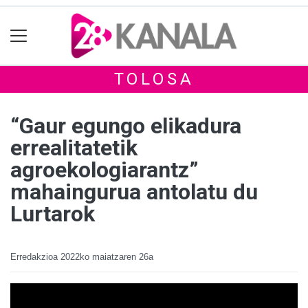
TOLOSA
“Gaur egungo elikadura
errealitatetik
agroekologiarantz”
mahaingurua antolatu du
Lurtarok
Erredakzioa
2022ko maiatzaren 26a