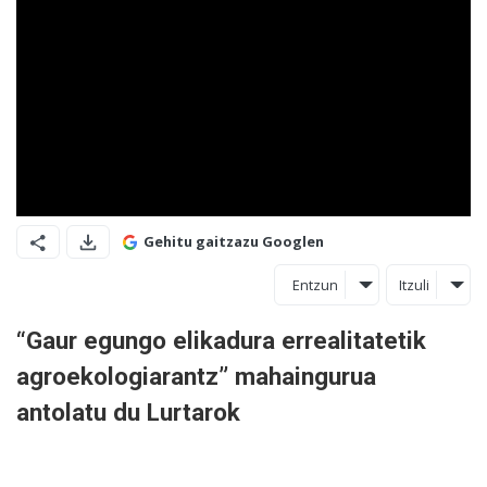
Gehitu gaitzazu Googlen
Entzun
Itzuli
“Gaur egungo elikadura errealitatetik
agroekologiarantz” mahaingurua
antolatu du Lurtarok