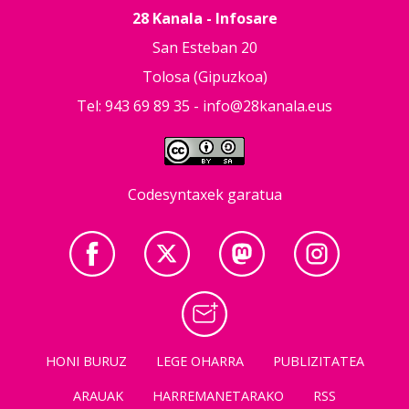
28 Kanala - Infosare
San Esteban 20
Tolosa (Gipuzkoa)
Tel: 943 69 89 35 -
info@28kanala.eus
Codesyntaxek garatua
HONI BURUZ
LEGE OHARRA
PUBLIZITATEA
ARAUAK
HARREMANETARAKO
RSS