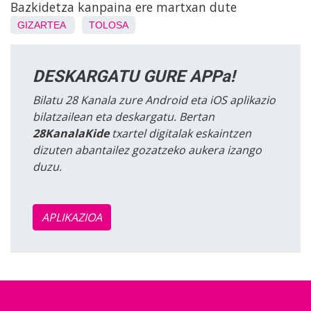
Bazkidetza kanpaina ere martxan dute
GIZARTEA
TOLOSA
DESKARGATU GURE APPa!
Bilatu 28 Kanala zure Android eta iOS aplikazio
bilatzailean eta deskargatu. Bertan
28KanalaKide
txartel digitalak eskaintzen
dizuten abantailez gozatzeko aukera izango
duzu.
APLIKAZIOA